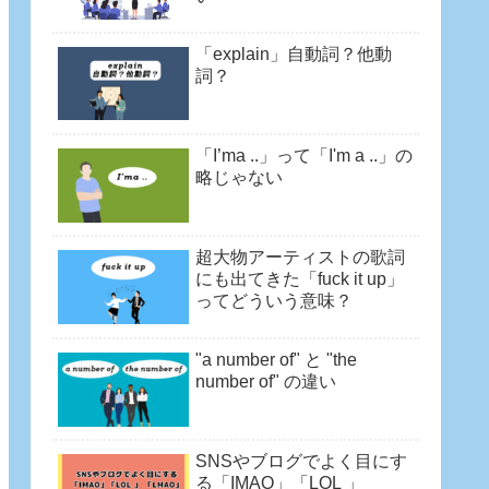
「explain」自動詞？他動
詞？
「I’ma ..」って「I'm a ..」の
略じゃない
超大物アーティストの歌詞
にも出てきた「fuck it up」
ってどういう意味？
"a number of" と "the
number of" の違い
SNSやブログでよく目にす
る「IMAO」「LOL 」