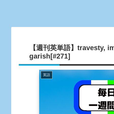
【週刊英単語】travesty, impec
garish[#271]
英語