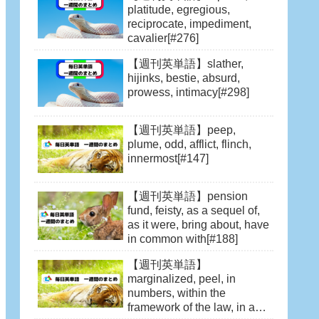
platitude, egregious,
reciprocate, impediment,
cavalier[#276]
【週刊英単語】slather,
hijinks, bestie, absurd,
prowess, intimacy[#298]
【週刊英単語】peep,
plume, odd, afflict, flinch,
innermost[#147]
【週刊英単語】pension
fund, feisty, as a sequel of,
as it were, bring about, have
in common with[#188]
【週刊英単語】
marginalized, peel, in
numbers, within the
framework of the law, in awe