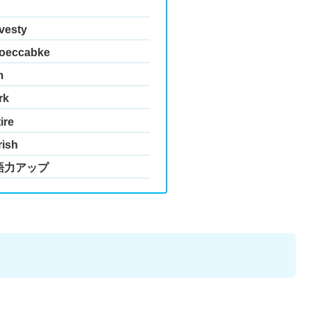
esty
eccabke
m
rk
re
ish
語力アップ