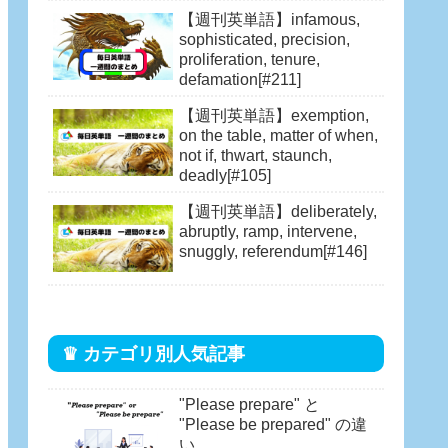
of, in short supply[#153]
【週刊英単語】infamous,
sophisticated, precision,
proliferation, tenure,
defamation[#211]
【週刊英単語】exemption,
on the table, matter of when,
not if, thwart, staunch,
deadly[#105]
【週刊英単語】deliberately,
abruptly, ramp, intervene,
snuggly, referendum[#146]
♛ カテゴリ別人気記事
"Please prepare" と
"Please be prepared" の違
い