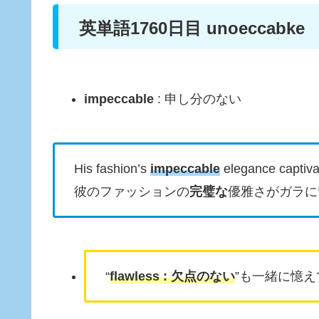
英単語1760日目 unoeccabke
impeccable
: 申し分のない
His fashion’s
impeccable
elegance captiva
彼のファッションの
完璧な
優雅さがガラに
“
flawless : 欠点のない
”も一緒に憶