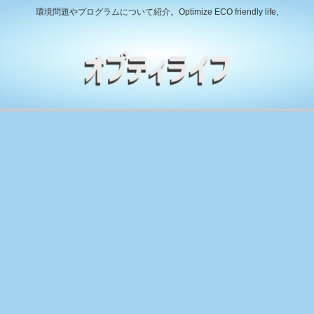
環境問題やプログラムについて紹介。Optimize ECO friendly life,