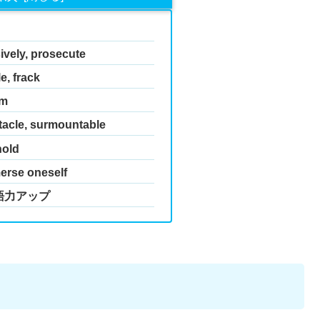
ely, prosecute
 frack
m
le, surmountable
old
se oneself
語力アップ