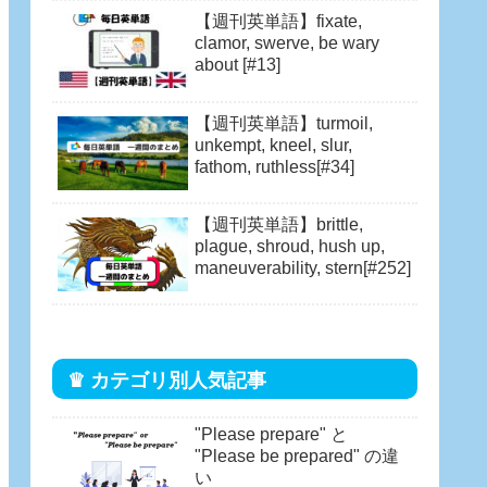
unprecedented, woe [#21]
【週刊英単語】fixate,
clamor, swerve, be wary
about [#13]
【週刊英単語】turmoil,
unkempt, kneel, slur,
fathom, ruthless[#34]
【週刊英単語】brittle,
plague, shroud, hush up,
maneuverability, stern[#252]
♛ カテゴリ別人気記事
"Please prepare" と
"Please be prepared" の違
い