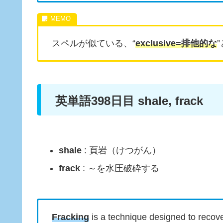
スペルが似ている、“
exclusive=排他的な
英単語398日目 shale, frack
shale
: 頁岩（けつがん）
frack
: ～を水圧破砕する
Fracking
is a technique designed to recov