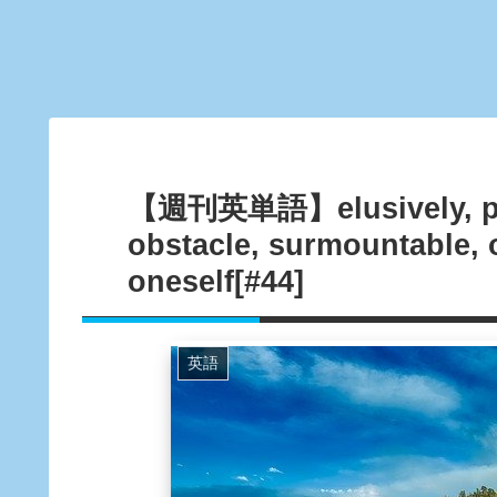
【週刊英単語】elusively, pros
obstacle, surmountable, 
oneself[#44]
英語