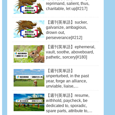
reprimand, salient, thus,
charitable, let up[#217]
【週刊英単語】sucker,
galvanize, ambagious,
drown out,
perseverance[#212]
【週刊英単語】ephemeral,
vault, soothe, aboveboard,
pathetic, sorcery[#180]
【週刊英単語】
unperturbed, in the past
year, forge an alliance,
unviable, liaise,
sluggish[#87]
【週刊英単語】resume,
withhold, paycheck, be
dedicated to, sporadic,
spare parts, attribute to,