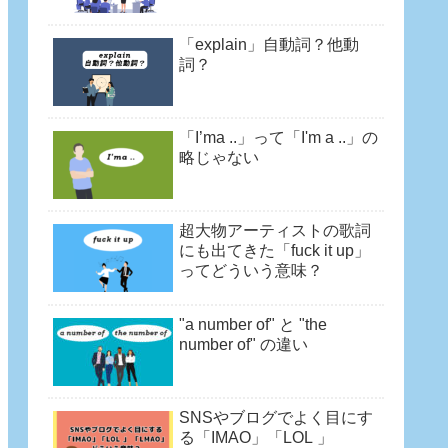
「explain」自動詞？他動
詞？
「I’ma ..」って「I'm a ..」の
略じゃない
超大物アーティストの歌詞
にも出てきた「fuck it up」
ってどういう意味？
"a number of" と "the
number of" の違い
SNSやブログでよく目にす
る「IMAO」「LOL 」