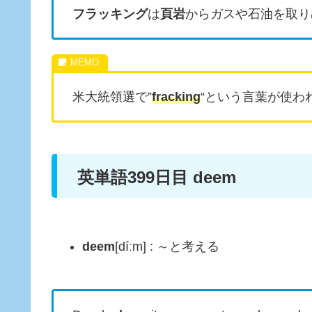
フラッキング
は
頁岩
からガスや石油を取り
米大統領選で”
fracking
“という言葉が使わ
英単語399日目 deem
deem
[díːm] : ～と考える