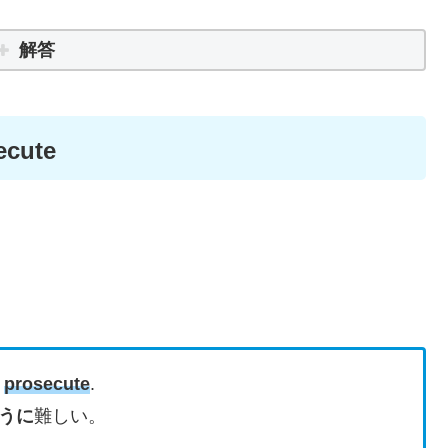
解答
ecute
o
prosecute
.
うに
難しい。