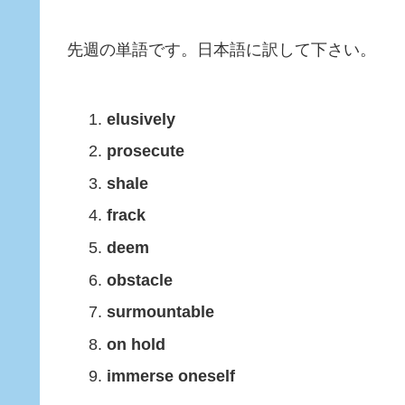
先週の単語です。日本語に訳して下さい。
elusively
prosecute
shale
frack
deem
obstacle
surmountable
on hold
immerse oneself