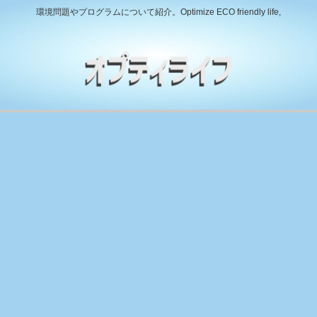
環境問題やプログラムについて紹介。Optimize ECO friendly life,