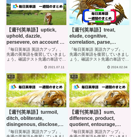
【週刊英単語】uptick,
【週刊英単語】treat,
uphold, dazzle,
elude, cognitive,
persevere, on account of,
correlation, parse,
lease, portion[#79]
mutually[#213]
『毎日英単語 英語力アップ』、
『毎日英単語 英語力アップ』、
先週の英単語を復習していきまし
先週の英単語を復習していきまし
ょう。確認テスト先週の単語で
ょう。確認テスト先週の単語で
す。日本語に訳して下さい。
す。日本語に訳して下さい。
2021.07.11
2024.02.04
uptickupholddazzlepersevereon
treateludecognitivecorrelationpars
account ofleaseportiontick-
emutuallyrewardevadecerebrali...
英語
英語
tacksu...
【週刊英単語】turmoil,
【週刊英単語】sum,
ditch, obliterate,
difference, product,
disingenous, disclose,
quotient, entourage,
dissemination[#149]
disparate, radiant,
『毎日英単語 英語力アップ』、
『毎日英単語 英語力アップ』、
sequester,
先週の英単語を復習していきまし
先週の英単語を復習していきまし