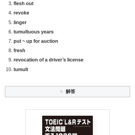
flesh out
revoke
linger
tumultuous years
put ~ up for auction
fresh
revocation of a driver’s license
tumult
解答