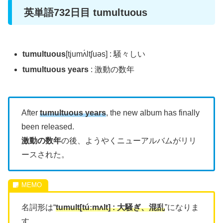
英単語732日目 tumultuous
tumultuous
[tjumʌ́ltʃuəs] : 騒々しい
tumultuous years
: 激動の数年
After
tumultuous years
, the new album has finally
been released.
激動の数年
の後、ようやくニューアルバムがリリ
ースされた。
名詞形は“
tumult[túːmʌlt] : 大騒ぎ、混乱
”になりま
す。