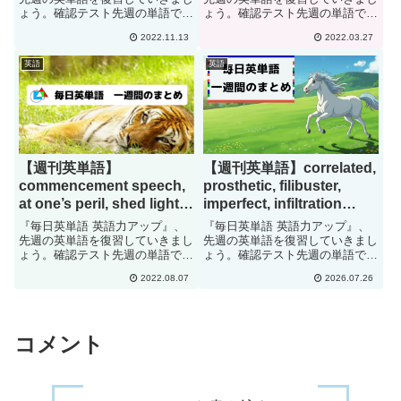
ょう。確認テスト先週の単語で
ょう。確認テスト先週の単語で
penchant[#116]
す。日本語に訳して下さい。
す。日本語に訳して下さい。
2022.11.13
2022.03.27
turmoilditchobliteratedisingenuou
sum, difference, product,
sdisclosedisseminationdisturba...
quotiententouragedisparateradiant
英語
英語
sequ...
【週刊英単語】
【週刊英単語】correlated,
commencement speech,
prosthetic, filibuster,
at one’s peril, shed light,
imperfect, infiltration
reiterte, memorandum of
judiciary[#342]
『毎日英単語 英語力アップ』、
『毎日英単語 英語力アップ』、
understanding,
先週の英単語を復習していきまし
先週の英単語を復習していきまし
ょう。確認テスト先週の単語で
ょう。確認テスト先週の単語で
infringement[#135]
す。日本語に訳して下さい。
す。日本語に訳して下さい。
2022.08.07
2026.07.26
commencement speechat one's
correlatedprostheticfilibusterimper
perilshed
fectinfiltrationjudiciaryass...
lightreiteratememorandum ...
コメント