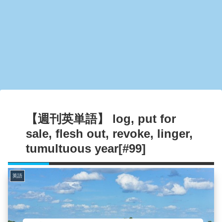
【週刊英単語】 log, put for
sale, flesh out, revoke, linger,
tumultuous year[#99]
英語