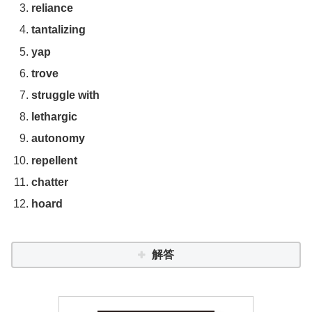
reliance
tantalizing
yap
trove
struggle with
lethargic
autonomy
repellent
chatter
hoard
解答