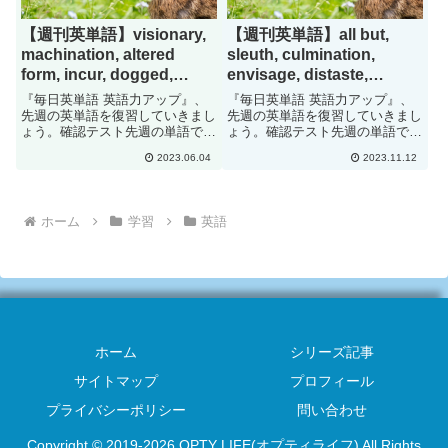
【週刊英単語】visionary,
【週刊英単語】all but,
machination, altered
sleuth, culmination,
form, incur, dogged,
envisage, distaste,
culinary[#178]
peasant[#201]
『毎日英単語 英語力アップ』、
『毎日英単語 英語力アップ』、
先週の英単語を復習していきまし
先週の英単語を復習していきまし
ょう。確認テスト先週の単語で
ょう。確認テスト先週の単語で
す。日本語に訳して下さい。
す。日本語に訳して下さい。all
2023.06.04
2023.11.12
visionarymachinationaltered
butsleuthculminationenvisagedist
formincurdoggedculinaryinnovativ
astepeasantfar frominvestig...
esc...
ホーム
学習
英語
ホーム
シリーズ記事
サイトマップ
プロフィール
プライバシーポリシー
問い合わせ
Copyright © 2019-2026 OPTY LIFE(オプティライフ) All Rights