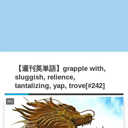
【週刊英単語】grapple with,
sluggish, relience,
tantalizing, yap, trove[#242]
英語