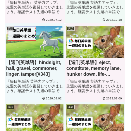
read, permafrost,
barely[#154]
「毎日英単語」 英語力アップ、
『毎日英単語 英語力アップ』、
optimistic, distressing,
先週の英単語を復習していきまし
先週の英単語を復習していきまし
ょう。確認テスト先週の単語で
ょう。確認テスト先週の単語で
incentive[#27]
す。日本語に訳して下さい。
す。日本語に訳して下さい。
2020.07.12
2022.12.18
suffer a third-degree
ridiculoushypocritehygienicalterna
burnfurnaceaffablewell-
tivefluidlybarelyunreasonable...
英語
英語
readpermafrostopti...
【週刊英単語】hindsight,
【週刊英単語】eject,
hail, gravel, commoner,
constitute, memory lane,
linger, tamper[#343]
hunker down, life-
affirming, mince
『毎日英単語 英語力アップ』、
『毎日英単語 英語力アップ』、
words[#183]
先週の英単語を復習していきまし
先週の英単語を復習していきまし
ょう。確認テスト先週の単語で
ょう。確認テスト先週の単語で
す。日本語に訳して下さい。
す。日本語に訳して下さい。
2026.08.02
2023.07.09
hindsighthailgravelcommonerlinge
ejectconstitutememory
rtamperretrospectapplaudpebblea
lanehunker downlife-
英語
英語
...
affirmingmince wordsb...