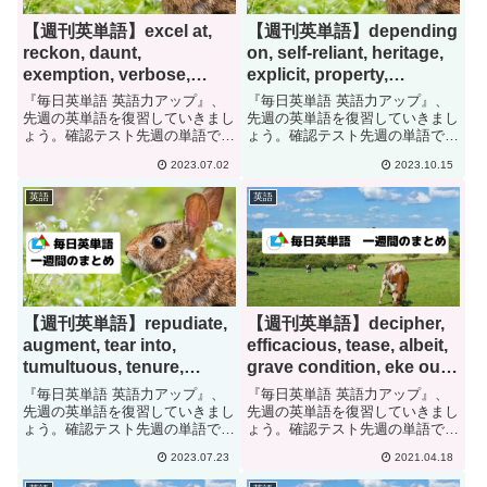
【週刊英単語】excel at,
【週刊英単語】depending
reckon, daunt,
on, self-reliant, heritage,
exemption, verbose,
explicit, property,
botchy[#182]
apparatus[#197]
『毎日英単語 英語力アップ』、
『毎日英単語 英語力アップ』、
先週の英単語を復習していきまし
先週の英単語を復習していきまし
ょう。確認テスト先週の単語で
ょう。確認テスト先週の単語で
す。日本語に訳して下さい。
す。日本語に訳して下さい。
2023.07.02
2023.10.15
excel
depending onself-
atreckondauntdemotionexemption
reliantheritageexplicitpropertyapp
英語
英語
verbosebotchyrecklessembold...
aratusregard...
【週刊英単語】repudiate,
【週刊英単語】decipher,
augment, tear into,
efficacious, tease, albeit,
tumultuous, tenure,
grave condition, eke out
proceeding[#185]
a living[#67]
『毎日英単語 英語力アップ』、
『毎日英単語 英語力アップ』、
先週の英単語を復習していきまし
先週の英単語を復習していきまし
ょう。確認テスト先週の単語で
ょう。確認テスト先週の単語で
す。日本語に訳して下さい。
す。日本語に訳して下さい。
2023.07.23
2021.04.18
repudiateaugmenttear
decipherefficaciousteasealbeitgra
intotumultuoustenureproceedinge
ve conditioneke out a livingcr...