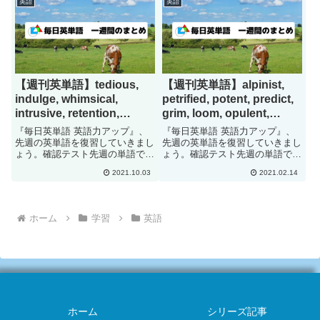
英語
英語
ndorsedimin...
【週刊英単語】tedious,
【週刊英単語】alpinist,
indulge, whimsical,
petrified, potent, predict,
intrusive, retention,
grim, loom, opulent,
enticing[#91]
aptly[#58]
『毎日英単語 英語力アップ』、
『毎日英単語 英語力アップ』、
先週の英単語を復習していきまし
先週の英単語を復習していきまし
ょう。確認テスト先週の単語で
ょう。確認テスト先週の単語で
す。日本語に訳して下さい。
す。日本語に訳して下さい。
2021.10.03
2021.02.14
tediousindulgewhimsicalintrusiver
alpinistpetrifiedpotentpredictgriml
etentionenticingboringdevote o...
oomopulentaptly解答1. 登山家, 2.
...
ホーム
学習
英語
ホーム
シリーズ記事