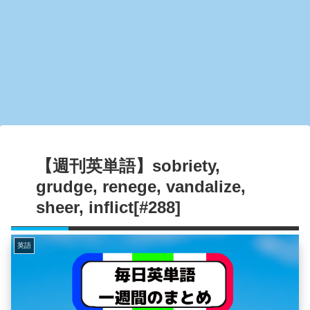
【週刊英単語】sobriety,
grudge, renege, vandalize,
sheer, inflict[#288]
英語