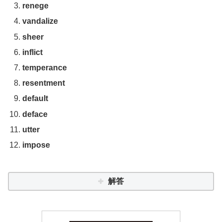
renege
vandalize
sheer
inflict
temperance
resentment
default
deface
utter
impose
解答