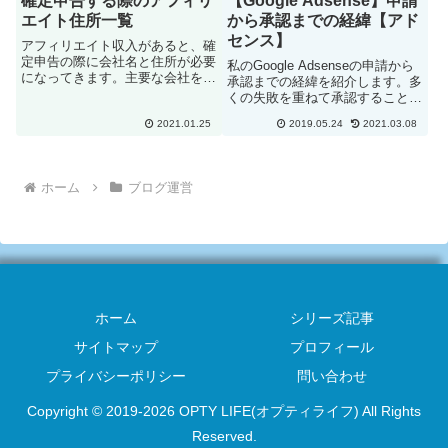
確定申告する際のアフィリ
【Google Adsense】申請
エイト住所一覧
から承認までの経緯【アド
センス】
アフィリエイト収入があると、確
定申告の際に会社名と住所が必要
私のGoogle Adsenseの申請から
になってきます。主要な会社を下
承認までの経緯を紹介します。多
記の通りにまとめましたので、参
くの失敗を重ねて承認することが
考にして下さい。追加して欲しい
出来ました。みなさんも、私のよ
企業などありましたら連絡を下さ
2021.01.25
2019.05.24
2021.03.08
うな失敗はしない様に、皆さんの
い。右側で必要になってくるのは
参考になればと思います。では始
上段の『会社名』のみになりま
めましょう。Google Adsenseに
す...
アカウ...
ホーム
ブログ運営
ホーム
シリーズ記事
サイトマップ
プロフィール
プライバシーポリシー
問い合わせ
Copyright © 2019-2026 OPTY LIFE(オプティライフ) All Rights
Reserved.