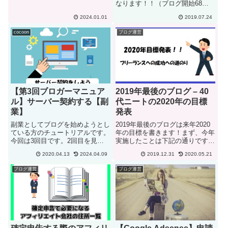
なります！！（ブログ開始68日
境問題に関しての記事を書いてい
目）先週の日記にも書きました
きたいと思います。温室効果ガス
2024.01.01
2019.07.24
が、こんな私でも2か月続けられ
による地球温暖化問題、プラス
ました！！100記事も書けるなん
チ...
cocoon
ブログ運営
て、うれしい限りです。今回は、
『お気軽ブロガーである』私の...
【第3回ブロガーマニュア
2019年最後のブログ – 40
ル】サーバー契約する【副
代ニートの2020年の目標
業】
発表
副業としてブログを始めようとし
2019年最後のブログは来年2020
ている方のチュートリアルです。
年の目標を書きます！まず、今年
今回は3回目です。2回目を見逃
実施したことは下記の通りです。
された方は下記をご覧ください。
有料ブログ（WordPress）を始め
2020.04.13
2024.04.09
2019.12.31
2020.05.21
専用サーバーと契約するブログを
た アドセンスの承認を得たこと
続けられる自信がついたら、専用
アフィリエイト広告を始めた ブ
ブログ運営
ブログ運営
サーバーと契約しましょう。私の
ログ用のTwitterを始めた 英語用
場合は、『X server』と...
のT...