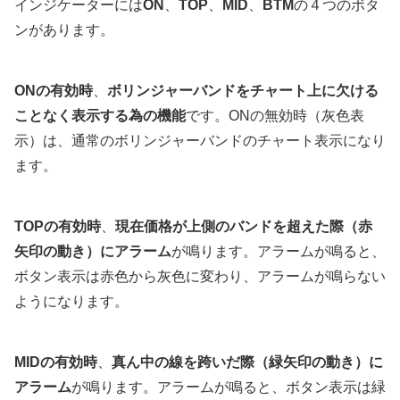
インジケーターには
ON
、
TOP
、
MID
、
BTM
の４つのボタ
ンがあります。
ONの有効時
、
ボリンジャーバンドをチャート上に欠ける
ことなく表示する為の機能
です。ONの無効時（灰色表
示）は、通常のボリンジャーバンドのチャート表示になり
ます。
TOPの有効時
、
現在価格が上側のバンドを超えた際（赤
矢印の動き）にアラーム
が鳴ります。アラームが鳴ると、
ボタン表示は赤色から灰色に変わり、アラームが鳴らない
ようになります。
MIDの有効時
、
真ん中の線を跨いだ際（緑矢印の動き）に
アラーム
が鳴ります。アラームが鳴ると、ボタン表示は緑