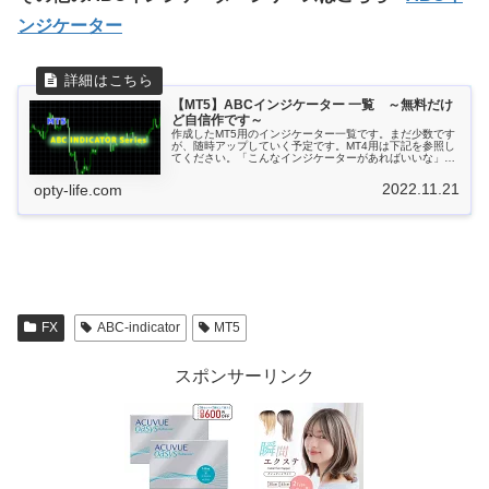
ンジケーター
【MT5】ABCインジケーター 一覧 ～無料だけ
ど自信作です～
作成したMT5用のインジケーター一覧です。まだ少数です
が、随時アップしていく予定です。MT4用は下記を参照し
てください。「こんなインジケーターがあればいいな」と
思うものがありましたら、下にあるコメント...
2022.11.21
opty-life.com
FX
ABC-indicator
MT5
スポンサーリンク