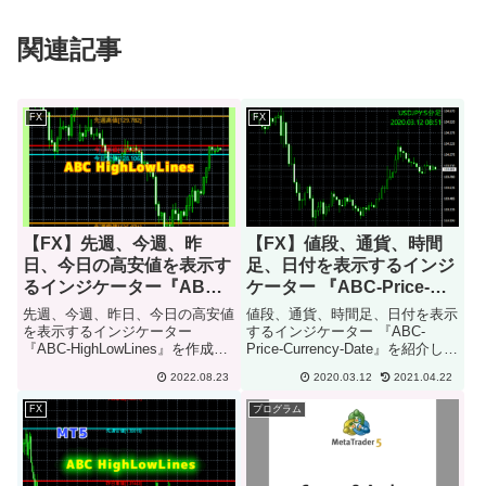
関連記事
FX
FX
【FX】先週、今週、昨
【FX】値段、通貨、時間
日、今日の高安値を表示す
足、日付を表示するインジ
るインジケーター『ABC-
ケーター 『ABC-Price-
HighLowLines』【MT4】
Currency-Date』【MT4】
先週、今週、昨日、今日の高安値
値段、通貨、時間足、日付を表示
を表示するインジケーター
するインジケーター 『ABC-
『ABC-HighLowLines』を作成し
Price-Currency-Date』を紹介しま
ました。 インジケーターについ
す。インジケーターの概要値段だ
2022.08.23
2020.03.12
2021.04.22
て先週、今週、昨日、今日の高安
け表示するインジケーター、通貨
値のうち、最大６本の水平線を引
を表示するインジケーター、時間
FX
プログラム
き、価格を中央に表示します。水
足を表示するインジケーター、日
平線の色、太さを変更す...
時を表示す...