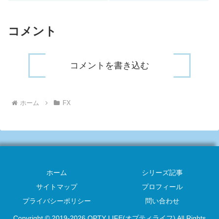
ラストアップは一つ前のローソク
場合にアラーム音を発生します。
足の高値を超えて終値が付く場
ABC-PricePingという類似のイン
合、スラストダウンは一つ前...
ジケータ...
コメント
コメントを書き込む
ホーム
FX
ホーム
シリーズ記事
サイトマップ
プロフィール
プライバシーポリシー
問い合わせ
Copyright © 2019-2026 OPTY LIFE(オプティライフ) All Rights