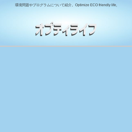
環境問題やプログラムについて紹介。Optimize ECO friendly life,