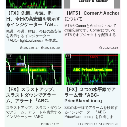
【FX】先週、今週、昨
【MT5】 CornerとAnchor
日、今日の高安値を表示す
について
るインジケーター『ABC-
MT5のCornerとAnchorについて
HighLowLines』【MT5】
の備忘録です。Cornerについて
先週、今週、昨日、今日の高安値
MT5でオブジェクトを配置する時
を表示するインジケーター
に、チャートの角を指定すること
『ABC-HighLowLines』を作成し
が出来ます。そしてMT5の中では
ました。 インジケーターについ
角を指定する列挙型
2022.06.17
2024.02.20
2022.02.15
て先週、今週、昨日、今日の高安
（ENUM_BASE_CORNER）が用
値のうち、最大６本の水平線を引
FX
FX
意されていま...
き、価格を中央に表示します。水
平線の色、太さを変更す...
【FX】スラストアップ、
【FX】２つの水平線でア
スラストダウンでアラー
ラーム音『ABC-
ム、アラート『ABC-
PriceAlarmLines』
Thrust』【MT5】
【MT4】
スラストアップ、スラストダウン
2本の水平線でアラームを検知す
でアラーム、アラートを表示する
るインジケーター『ABC-
インジケーター『ABC-
PriceAlarmLines』を作成しまし
ThrustCandleHL』を作成しまし
た。インジケータについて上下の
2022.11.21
2022.01.17
2022.01.20
た。 インジケーターについてス
2本の水平線のどちらかを超えた