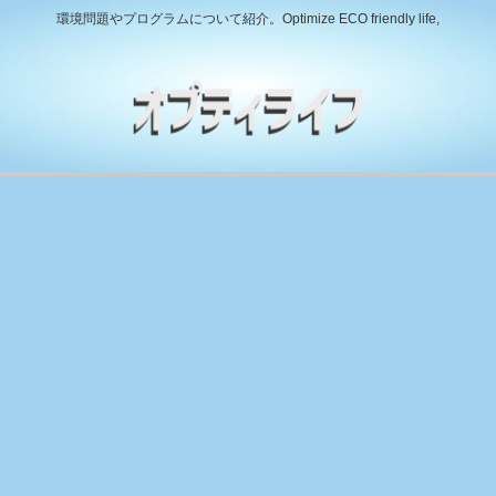
環境問題やプログラムについて紹介。Optimize ECO friendly life,