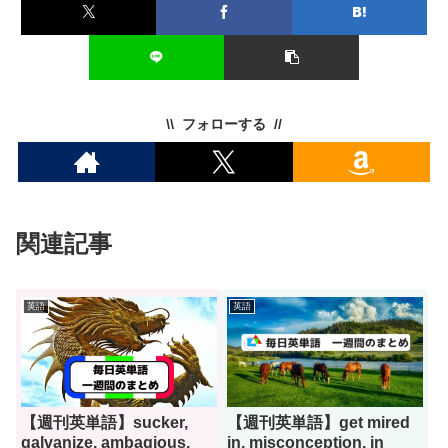
フォローする
関連記事
英語
英語
【週刊英単語】sucker,
【週刊英単語】get mired
galvanize, ambagious,
in, misconception, in