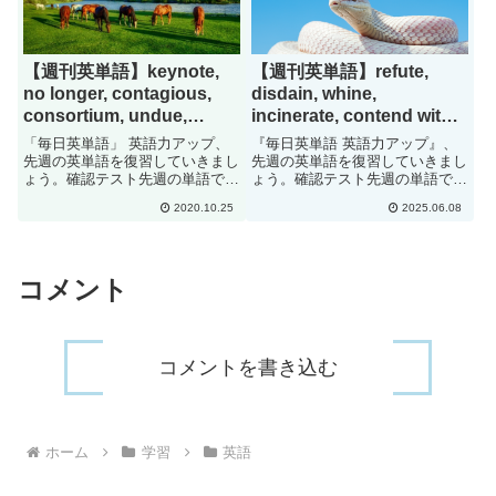
【週刊英単語】keynote,
【週刊英単語】refute,
no longer, contagious,
disdain, whine,
consortium, undue,
incinerate, contend with,
hinder, blatantly[#42]
affirm[#283]
「毎日英単語」 英語力アップ、
『毎日英単語 英語力アップ』、
先週の英単語を復習していきまし
先週の英単語を復習していきまし
ょう。確認テスト先週の単語で
ょう。確認テスト先週の単語で
す。日本語に訳して下さい。
す。日本語に訳して下さい。
2020.10.25
2025.06.08
keynoteno
refutedisdainwhineincinerateconte
longercontagiousconsortiumundu
nd
ehinderblatantly解答1. 基本...
withaffirmrebutcontemptmoan...
コメント
コメントを書き込む
ホーム
学習
英語