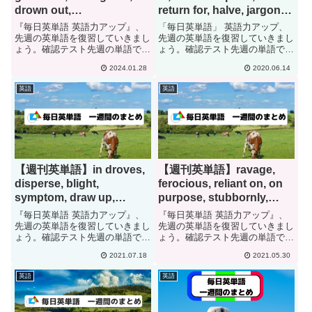
drown out,
return for, halve, jargon,
perseverance[#212]
in the throes of,
『毎日英単語 英語力アップ』、
「毎日英単語」 英語力アップ、
rescind[#23]
先週の英単語を復習していきまし
先週の英単語を復習していきまし
ょう。確認テスト先週の単語で
ょう。確認テスト先週の単語で
す。日本語に訳して下さい。
す。日本語に訳して下さい。 get
2024.01.28
2020.06.14
suckergalvanizeambagiousendow
mired in misconception in return
drown
for halve jargon in the t...
英語
英語
outperseverancehecklerenergi...
【週刊英単語】in droves,
【週刊英単語】ravage,
disperse, blight,
ferocious, reliant on, on
symptom, draw up,
purpose, stubbornly,
abundant, squash, land a
frugally[#73]
『毎日英単語 英語力アップ』、
『毎日英単語 英語力アップ』、
deal, endorsement[#80]
先週の英単語を復習していきまし
先週の英単語を復習していきまし
ょう。確認テスト先週の単語で
ょう。確認テスト先週の単語で
す。日本語に訳して下さい。in
す。日本語に訳して下さい。
2021.07.18
2021.05.30
drovesdisperseblightsymptomdra
ravageferociousreliant onon
w upabundantsquashland a
purposestubbornlyfrugallyrestoret
英語
英語
deale...
am...