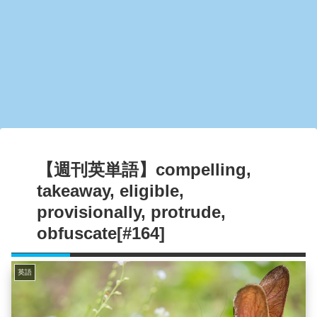
【週刊英単語】compelling,
takeaway, eligible,
provisionally, protrude,
obfuscate[#164]
英語