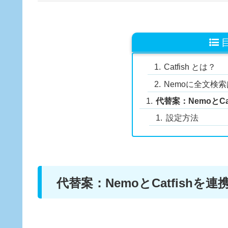
Catfish とは？
Nemoに全文検
代替案：NemoとCa
設定方法
代替案：NemoとCatfishを