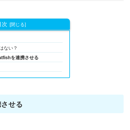
目次
索はない？
tfishを連携させる
連携させる