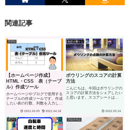
関連記事
アプリ
生活と暮らし
【ホームページ作成】
ボウリングのスコアの計算
HTML・CSS 表（テーブ
方法
ル）作成ツール
こんにちは。今回はボウリングの
スコアの計算方法をシェアしたい
ホームページやブログで使用する
と思います。スコアシートは
テーブルの作成ツールです。作成
Bowling Geniusのサイトのものを
したい表の行数、列数を入力して
使用しています。計算の要点フレ
HTMLコード、CSSコードに変更
ームの最大点数は３０点ボウリン
2021.03.05
2021.04.18
2022.05.24
します。特徴クラス名を設定して
グのスコアシートです。１回投げ
います。入力時に変更できます。
アプリ
プログラム
て、ピンが余っていれ...
CSSの設定も表示されますの
で、作成後は任意に変更して下...