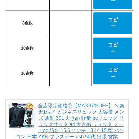
ー
コピ
8進数
ー
コピ
10進数
ー
コピ
16進数
ー
全店限定価格◎【MAX37%OFF】 ＼楽
天1位／ ビジネスリュック 大容量 メン
ズ 通勤 30L 大きめ 軽量 pcリュック リ
ュックサック a4 大きめ リュック ノー
トpc 防水 15.6 インチ 13 14 15 型 パソ
コン 日本 YKK ファスナー usb 50代 出張 営業