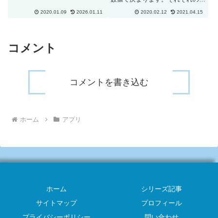
(う)2022令和4年4寅(とら)2021令
は0から255(16進数では00からff)
和3年5丑 (うし)2020令和2年6子
2020.01.09
2026.01.11
2020.02.12
2021.04.15
の範囲を動き、3つの数値の組み
(...
合わせで色が決まります。各スラ
イダーを動かして色が変えてコー
ドを確認して下さい...
コメント
コメントを書き込む
ホーム
アプリ
ホーム
シリーズ記事
サイトマップ
プロフィール
プライバシーポリシー
問い合わせ