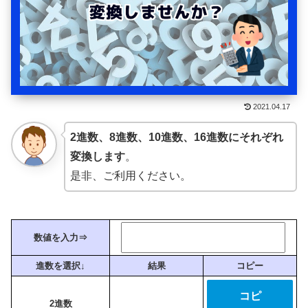
2021.04.17
2進数、8進数、10進数、16進数にそれぞれ
変換します
。
是非、ご利用ください。
数値を入力⇒
進数を選択↓
結果
コピー
コピ
2進数