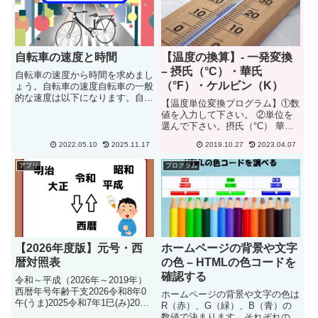
自転車の速度と時間
【温度の換算】- 一発変換
– 摂氏（°C）・華氏
自転車の速度から時間を求めまし
（°F）・ケルビン（K）
ょう。自転車の速度自転車の一般
的な速度は以下になります。自転
【温度単位変換プログラム】①数
車の種類速度ママチャリ時速10
値を入力して下さい。 ②単位を
～18kmロードバイク時速20～
選んで下さい。摂氏（°C） 華氏
30km詳細な速度を知りたい方は
（°F） ケルビン（K）単位結果摂
速度計がおすすめです。時間を計
2022.05.10
2025.11.17
2019.10.27
2023.04.07
氏（°C）華氏（°F）ケルビン
算距離を入力して、計算のボ...
（K）【一覧表】誤差はご了承願
アプリ
プログラム
います。 摂氏（°C） 華氏（°F）
ケルビン（K） ...
【2026年度版】元号・西
ホームページの背景や文字
暦対照表
の色 – HTMLの色コードを
確認する
令和～平成（2026年～2019年）
西暦年号年齢干支2026令和8年0
ホームページの背景や文字の色は
午(うま)2025令和7年1巳(み)2024
R（赤）、G（緑）、B（青）の
令和6年2辰(たつ)2023令和5年3卯
数値で決まります。それぞれの色