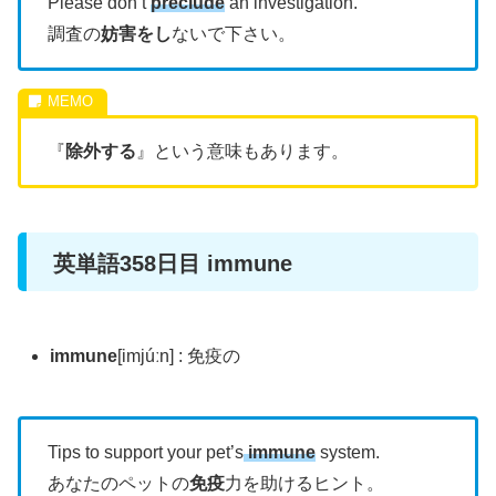
Please don’t
preclude
an investigation.
調査の
妨害をし
ないで下さい。
『
除外する
』という意味もあります。
英単語358日目 immune
immune
[imjúːn] : 免疫の
Tips to support your pet’s
immune
system.
あなたのペットの
免疫
力を助けるヒント。