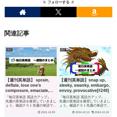
フォローする
関連記事
英語
英語
【週刊英単語】 sprain,
【週刊英単語】snap up,
deflate, lose one’s
sleeky, swanky, embargo,
composure, emaciate,
envoy, provocative[#249]
hoard, inculcate[#100]
『毎日英単語 英語力アップ』、
『毎日英単語 英語力アップ』、
先週の英単語を復習していきまし
先週の英単語を復習していきまし
ょう。確認テスト先週の単語で
ょう。確認テスト先週の単語で
す。日本語に訳して下さい。
す。日本語に訳して下さい。
2021.12.05
2024.10.13
2024.10.16
spraindeflatelose one's
snap