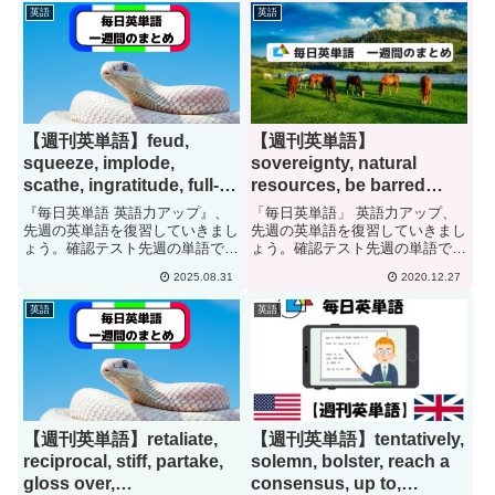
composureemaciatehoardinculcat
upsleekyswankyembargoenvoypr
英語
英語
eswollenf...
ovocativepass
updisheveledposh...
【週刊英単語】feud,
【週刊英単語】
squeeze, implode,
sovereignty, natural
scathe, ingratitude, full-
resources, be barred
throated apology[#295]
from, minuscule, insect,
『毎日英単語 英語力アップ』、
「毎日英単語」 英語力アップ、
midge, mourn, allege, in
先週の英単語を復習していきまし
先週の英単語を復習していきまし
ょう。確認テスト先週の単語で
ょう。確認テスト先週の単語で
writing[#51]
す。日本語に訳して下さい。
す。日本語に訳して下さい。
2025.08.31
2020.12.27
feudsqueezeimplodescatheingrati
sovereigntynatural resourcesbe
tudefull-throated apologyquarrel...
barred
英語
英語
fromminusculeinsectmidgem...
【週刊英単語】retaliate,
【週刊英単語】tentatively,
reciprocal, stiff, partake,
solemn, bolster, reach a
gloss over,
consensus, up to,