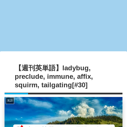
【週刊英単語】ladybug,
preclude, immune, affix,
squirm, tailgating[#30]
英語