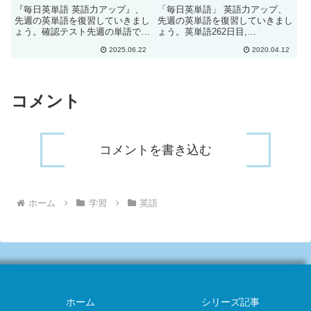
enshrine[#285]
substandard [#14]
『毎日英単語 英語力アップ』、
「毎日英単語」 英語力アップ、
先週の英単語を復習していきまし
先週の英単語を復習していきまし
ょう。確認テスト先週の単語で
ょう。英単語262日目,
す。日本語に訳して下さい。
tentatively, holdtentatively : 暫定
2025.06.22
2020.04.12
retaliatereciprocalstiffpartakeglos
的にhold : 行う、開くThe school
s overenshrineavengemutualri...
announced it is ten...
コメント
コメントを書き込む
ホーム
学習
英語
ホーム
シリーズ記事