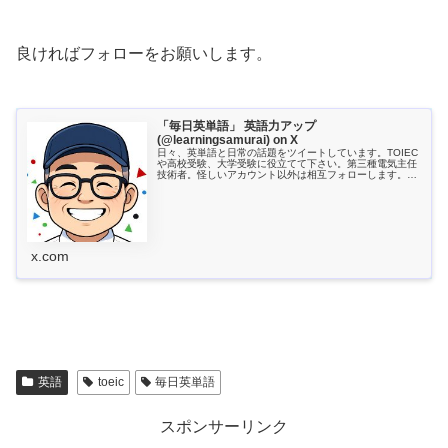
良ければフォローをお願いします。
「毎日英単語」 英語力アップ
(@learningsamurai) on X
日々、英単語と日常の話題をツイートしています。TOIEC
や高校受験、大学受験に役立てて下さい。第三種電気主任
技術者。怪しいアカウント以外は相互フォローします。現
在TOEIC925点、目標990点！！仏...
x.com
英語
toeic
毎日英単語
スポンサーリンク