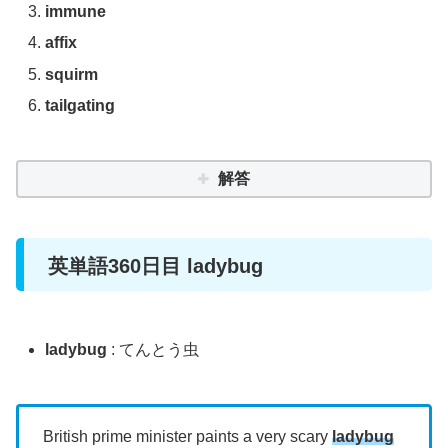
immune
affix
squirm
tailgating
解答
英単語360日目 ladybug
ladybug
: てんとう虫
British prime minister paints a very scary
ladybug