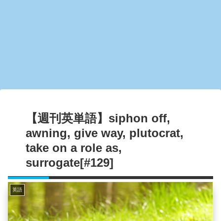
【週刊英単語】siphon off,
awning, give way, plutocrat,
take on a role as,
surrogate[#129]
英語