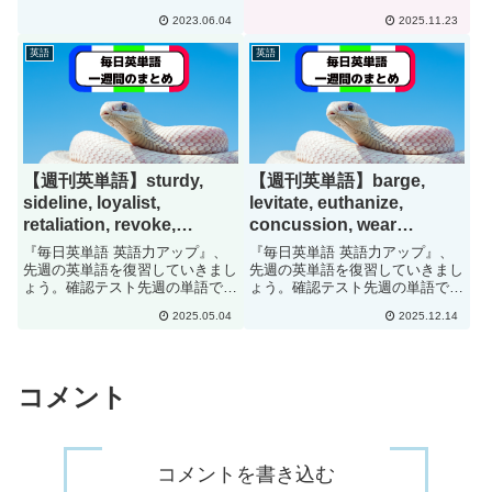
す。日本語に訳して下さい。
す。日本語に訳して下さい。
2023.06.04
2025.11.23
visionarymachinationaltered
exemptat the behest
formincurdoggedculinaryinnovativ
ofwhirlincessantsparinglybenigni
英語
英語
esc...
mmuneunder ...
【週刊英単語】sturdy,
【週刊英単語】barge,
sideline, loyalist,
levitate, euthanize,
retaliation, revoke,
concussion, wear
facet[#278]
disguise, rapturous[#310]
『毎日英単語 英語力アップ』、
『毎日英単語 英語力アップ』、
先週の英単語を復習していきまし
先週の英単語を復習していきまし
ょう。確認テスト先週の単語で
ょう。確認テスト先週の単語で
す。日本語に訳して下さい。
す。日本語に訳して下さい。
2025.05.04
2025.12.14
sturdysidelineloyalistretaliationrev
bargelevitateeuthanizeconcussio
okefacetflimsymarginalize a...
nwear
disguiserapturousvesselhov...
コメント
コメントを書き込む