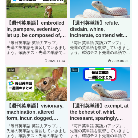
【週刊英単語】embroiled
【週刊英単語】refute,
in, pampere, sedentary,
disdain, whine,
let up, be composed of,
incinerate, contend with,
on the mend [#97]
affirm[#283]
『毎日英単語 英語力アップ』、
『毎日英単語 英語力アップ』、
先週の英単語を復習していきまし
先週の英単語を復習していきまし
ょう。確認テスト先週の単語で
ょう。確認テスト先週の単語で
す。日本語に訳して下さい。
す。日本語に訳して下さい。
2021.11.14
2025.06.08
embroiled inpamperesedentarylet
refutedisdainwhineincinerateconte
upbe composed ofon the
nd
英語
英語
mendbroi...
withaffirmrebutcontemptmoan...
【週刊英単語】visionary,
【週刊英単語】exempt, at
machination, altered
the behest of, whirl,
form, incur, dogged,
incessant, sparingly,
culinary[#178]
beging[#307]
『毎日英単語 英語力アップ』、
『毎日英単語 英語力アップ』、
先週の英単語を復習していきまし
先週の英単語を復習していきまし
ょう。確認テスト先週の単語で
ょう。確認テスト先週の単語で