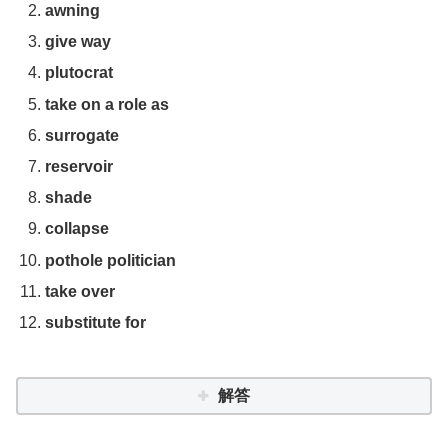
awning
give way
plutocrat
take on a role as
surrogate
reservoir
shade
collapse
pothole politician
take over
substitute for
解答