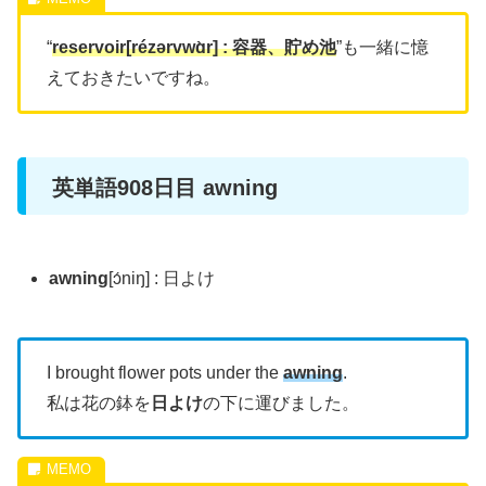
“
reservoir[rézərvwɑ̀r] : 容器、貯め池
”も一緒に憶
えておきたいですね。
英単語908日目 awning
awning
[ɔ́niŋ] : 日よけ
I brought flower pots under the
awning
.
私は花の鉢を
日よけ
の下に運びました。