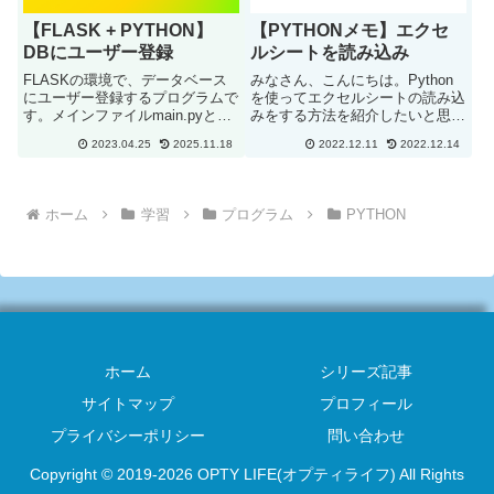
【FLASK + PYTHON】
【PYTHONメモ】エクセ
DBにユーザー登録
ルシートを読み込み
FLASKの環境で、データベース
みなさん、こんにちは。Python
にユーザー登録するプログラムで
を使ってエクセルシートの読み込
す。メインファイルmain.pyとし
みをする方法を紹介したいと思い
て保存します。from flask import
ます。エクセルシートの読み込み
2023.04.25
2025.11.18
2022.12.11
2022.12.14
Flask, render_template,
上記のエクセルシートを読み込む
requestimport sqlite3i...
コードになります。import
pandas as pdfilename = "C:/...
ホーム
学習
プログラム
PYTHON
ホーム
シリーズ記事
サイトマップ
プロフィール
プライバシーポリシー
問い合わせ
Copyright © 2019-2026 OPTY LIFE(オプティライフ) All Rights