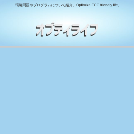
環境問題やプログラムについて紹介。Optimize ECO friendly life,