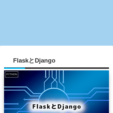
FlaskとDjango
PYTHON