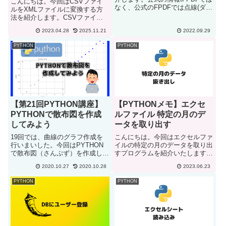
こんにちは。今回はCSVファイ
なく、公式のFPDFでは点線(ダッ
ルをXMLファイルに変換する方
シュドライン）について情報があ
法を紹介します。CSVファイル
ります。この情報を見ると、下記
下記のCSVファイルを使用しま
のコードを加えればいいと間違っ
2023.04.28
2025.11.21
2022.09.29
す。1行目はヘッダーになりま
てしまいそうです。下記のコード
す。
PYTHON
PYTHON
を追記してもtFP...
title,author,publication_date,isbn,
publisher...
【第21回PYTHON講座】
【PYTHONメモ】エクセ
PYTHONで散布図を作成
ルファイル 特定の月のデ
してみよう
ータを取り出す
19回では、曲線のグラフ作成を
こんにちは。今回はエクセルファ
行いまいした。今回はPYTHON
イルの特定の月のデータを取り出
で散布図（さんぷず）を作成しま
すプログラムを紹介いたします。
す。散布図と言うのは、点でデー
プログラムの内容上記のエクセル
2020.10.27
2020.10.28
2023.06.23
タをプロットしたグラフを言いま
ファイルにおいて6月の天気のみ
す。データの分布が一目で分かる
のデータを抜き出すプログラムを
PYTHON
PYTHON
ので、データの偏りを判断するこ
作成します。サンプルコード
とが出来ます。では、早速始め...
import datetimeim...