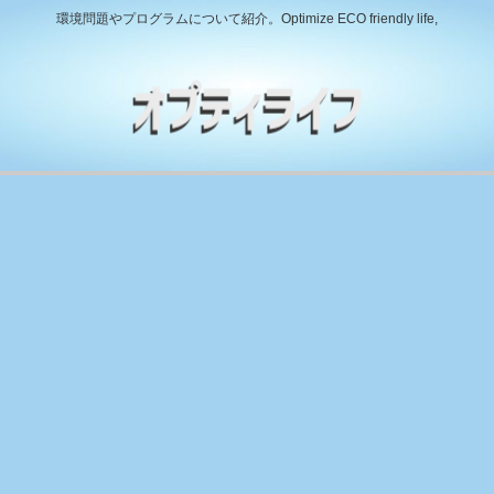
環境問題やプログラムについて紹介。Optimize ECO friendly life,