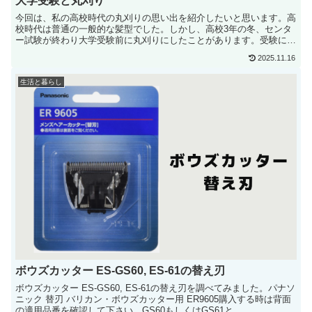
大学受験と丸刈り
今回は、私の高校時代の丸刈りの思い出を紹介したいと思います。高
校時代は普通の一般的な髪型でした。しかし、高校3年の冬、センタ
ー試験が終わり大学受験前に丸刈りにしたことがあります。受験に向
けて頑張ろうと...
2025.11.16
生活と暮らし
ボウズカッター ES-GS60, ES-61の替え刃
ボウズカッター ES-GS60, ES-61の替え刃を調べてみました。パナソ
ニック 替刃 バリカン・ボウズカッター用 ER9605購入する時は背面
の適用品番を確認して下さい。GS60もしくはGS61と...