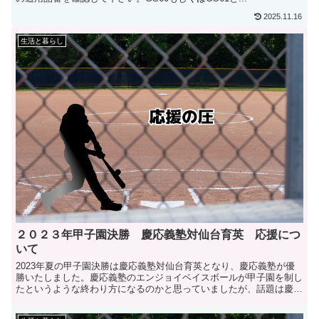
2025.11.16
生活と暮らし
２０２３年甲子園決勝 慶応義塾対仙台育英 応援につ
いて
2023年夏の甲子園決勝は慶応義塾対仙台育英となり、慶応義塾が優
勝いたしました。慶応義塾のエンジョイベイスボールが甲子園を制し
たというような終わり方になるのかと思っていましたが、話題は慶應
義塾の応援の...