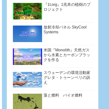
『1t.org』1兆本の植樹のプ
ロジェクト
放射冷却パネル SkyCool
Systems
米国『Monolith』天然ガス
から水素とカーボンブラッ
クを作る
スウェーデンの環境活動家
グレタ・トゥーンベリの訴
え
藻と燃料 バイオ燃料