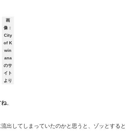
画
像：
City
of K
win
ana
のサ
イト
より
すね
。
に流出してしまっていたのかと思うと、ゾッとすると