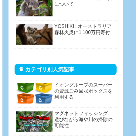
について
YOSHIKI : オーストラリア
森林火災に1,100万円寄付
♛ カテゴリ別人気記事
イオングループのスーパー
の資源ごみ回収ボックスを
利用する
マグネットフィッシング、
遊びながら海や川の掃除の
可能性