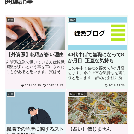
関連記事
仕事
日記
【外資系】転職が多い理由
40代半ばで無職になって8
か月目 -正直な気持ち
外資系企業で働いている方は転職
回数が多いという事を耳にされた
この年末で会社を辞めて8か月経
ことがあると思います。実はその
ちます。今の正直な気持ちを書こ
通りで転職、人の入れ替わりが多
うと思います。辞めた会社に所属
いです。３つの外資系企業（現在
していたのは5か月です。その会
は日本企業）で働いていましたの
2024.02.20
2025.11.17
2019.12.30
社には定年になるまで勤めようと
で、私が思う理由を何点か挙げた
思って転職しました。ただ、勤め
仕事
生活と暮らし
いと思います。。時差による残
始める前から、会社内の人間関係
業...
に不安を感じていました。それ
で...
職場での学歴に関するスト
【占い】信じません