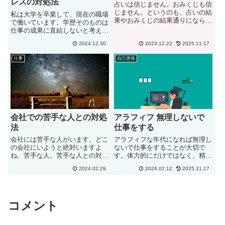
レスの対処法
占いは信じません。おみくじも信
じません。というのも、占いの結
私は大学を卒業して、現在の職場
果やおみくじの結果通りにならな
で働いています。学歴そのものは
いので。信じないというのは経験
仕事の成果に直結しないと考えて
論ということになります。星占い
いるため、これまで気にしたこと
なんて、同じ星座の方はすべてそ
2024.12.30
2023.12.22
2025.11.17
はありませんでした。しかし、職
の占い通りになるなんてことは絶
場での人間関係を通じて、学歴が
仕事
自己啓発
対にありませんから。結局のと
意外な形でストレスの一因になる
こ...
ことがあると気づきました。職
場...
会社での苦手な人との対処
アラフィフ 無理しないで
法
仕事をする
会社には苦手な人がいます。どこ
アラフィフな年代になれば無理し
の会社にいようと絶対いますよ
ないで仕事をすることが大切で
ね、苦手な人。苦手な人との対処
す。体力的にだけではなく、精神
法としては、極力関わらない。仕
的にもです。数年前は徹夜作業を
2024.02.29
2024.02.12
2025.11.17
事で一緒になれば、仕事を進める
しても問題が無かった、多くのプ
為に、少なくとも会話などをしな
ロジェクトを抱えていても問題な
ければいけませんが、仕事の支障
かったという方が多いでしょう。
にならない、仕事を早く済ませる
ただ、アラフィフになってくると
コメント
為...
明...