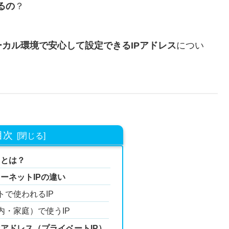
るの
？
カル環境で安心して設定できるIPアドレス
につい
目次
スとは？
ターネットIPの違い
トで使われるIP
内・家庭）で使うIP
Pアドレス（プライベートIP）