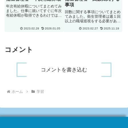
事項
年次有給休暇についてまとめてみ
ました。仕事に就いてすぐに年次
回数に関する事項についてまとめ
有給休暇が取得できるわけではあ
てみました。衛生管理者は週１回
りません。６か月間勤務して全労
以上の職場巡視をする必要があり
働日の８割以上勤務して年次有給
ます。事業者から産業医に所定の
休暇を取得することが出来ます。
2023.02.28
2026.01.05
2023.02.27
2025.11.19
情報が毎月提供される場合には、
下記の日は出勤したものとみなさ
産業医の作業場の巡視の頻度を、
れます。業務上の負傷・疾病等
毎月１回以上から２か月に１回以
に...
上にすることが可能となりまし
コメント
た...
コメントを書き込む
ホーム
学習