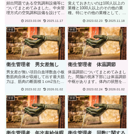
頻出問題である空気調和設備等に
覚えておきたいのは100人以上の
ついてまとめてみました。中央管
業種と1000人以上のその他の業
理方式の空気調和設備を設けてい
種。特にその他の業種として、医
る建築物の事務室については、2
療業、警備業があります。業種人
2023.03.06
2025.11.17
2023.02.23
2025.11.18
か月以内ごとに１回、定期に、空
数林業、鉱業、建設業、運送業、
気中の一酸化炭素及び二酸化炭素
清掃業100人製造業(物の加工業を
学習
学習
の含有率を測定しなければならな
含む。)、電気業、ガス業、熱供
い。機械による換気のための設
給業、水道業、 通信業...
備...
衛生管理者 男女差無し
衛生管理者 体温調節
男女差が無い項目白血球数血小板
体温調節についてまとめてみまし
数筋肉自体が収縮して出す最大筋
た。間脳の視床下部には体温調節
力は、筋肉の断面積１cm2当たり
中枢があります。体内の状態を一
の平均値でみると、性差がほとん
定に保つしくみを恒常性（ホメス
2023.02.22
2026.01.02
2023.02.24
2026.01.02
どないエネルギー代謝率の値は、
タシス）と呼びます。寒冷時には
体格、性別などの個人差による影
体温の放熱をしないように体温調
学習
学習
響は少なく、同じ作業であれば、
節されます。皮膚の血管が収縮し
ほぼ同じ値となる。多くの項目...
血液量が減少します。高温時に
は...
衛生管理者 年次有給休暇
衛生管理者 回数に関する