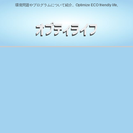
環境問題やプログラムについて紹介。Optimize ECO friendly life,