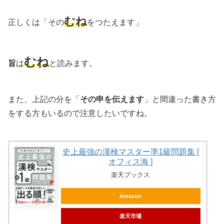
むね
正しくは「その
をつたえます」
むね
旨
は
と読みます。
また、上記の分を「
その申を伝えます
」と間違った書き方
をする方もいるので注意したいですね。
史上最強の漢検マスター準1級問題集 [
オフィス海 ]
楽天ブックス
Amazon
楽天市場