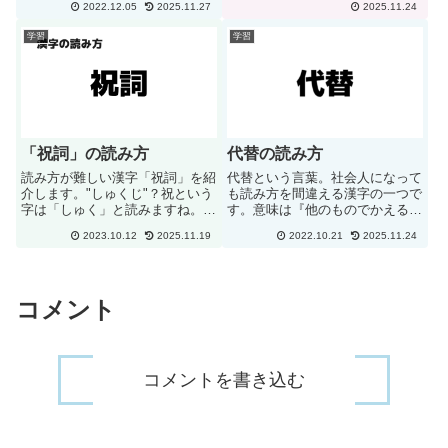
2022.12.05
2025.11.27
2025.11.24
る方がおおく、排泄を「はいせ
は「胡」は「湖」から部首のさん
い」と呼ばれている方が多くいま
ずいを取った字、「坐」は「座」
学習
学習
す。正しくは「せつ」と読みま
から部首のまだれを取った字なん
す。よって「排泄＝はいせつ」に
です。こうして見ると「こざ」
な...
と...
「祝詞」の読み方
代替の読み方
読み方が難しい漢字「祝詞」を紹
代替という言葉。社会人になって
介します。"しゅくじ"？祝という
も読み方を間違える漢字の一つで
字は「しゅく」と読みますね。祝
す。意味は『他のものでかえるこ
福（しゅくふく）、祝電（しゅく
と』になります。代替はダイタイ
2023.10.12
2025.11.19
2022.10.21
2025.11.24
でん）という漢字を思い出します
と読みます。ダイガエではござい
よね。詞という字は「し（じ）」
ませんので注意して下さいね。
と読みますね。作詞という漢字を
思い出しますよね。しゅくじと...
コメント
コメントを書き込む