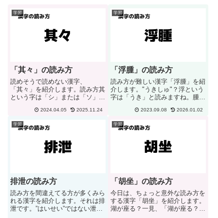
学習
学習
「其々」の読み方
「浮腫」の読み方
読めそうで読めない漢字、
読み方が難しい漢字「浮腫」を紹
「其々」を紹介します。読み方其
介します。"うきしゅ"？浮という
という字は「シ」または「ソ」と
字は「うき」と読みますね。腫と
読みますね。だからと言って、
いう字は「しゅ」と読みますね。
2024.04.05
2025.11.24
2023.09.08
2026.01.02
其々をシシやソソとは呼びませ
うきしゅと読んでしまう方がいま
ん。「それぞれ」と呼びます。各
すが、残念ながらそうではありま
学習
学習
自、一人一人というような意味に
せん。正しい読み方は「むくみ」
なります。
となります。腫は腫れあがる（...
排泄の読み方
「胡坐」の読み方
読み方を間違えてる方が多くみら
今日は、ちょっと意外な読み方を
れる漢字を紹介します。それは排
する漢字「胡坐」を紹介します。
泄です。”はいせい”ではない泄と
湖が座る？一見、「湖が座る？」
いう文字を「せい」と呼ばれてい
と思ってしまいそうですが――実