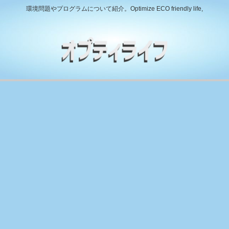
環境問題やプログラムについて紹介。Optimize ECO friendly life,