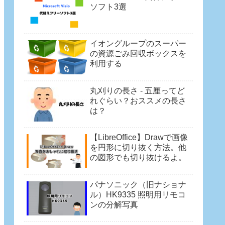
ソフト3選
イオングループのスーパー
の資源ごみ回収ボックスを
利用する
丸刈りの長さ - 五厘ってど
れぐらい？おススメの長さ
は？
【LibreOffice】Drawで画像
を円形に切り抜く方法。他
の図形でも切り抜けるよ。
パナソニック（旧ナショナ
ル）HK9335 照明用リモコ
ンの分解写真