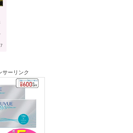
報
員
17
ンサーリンク