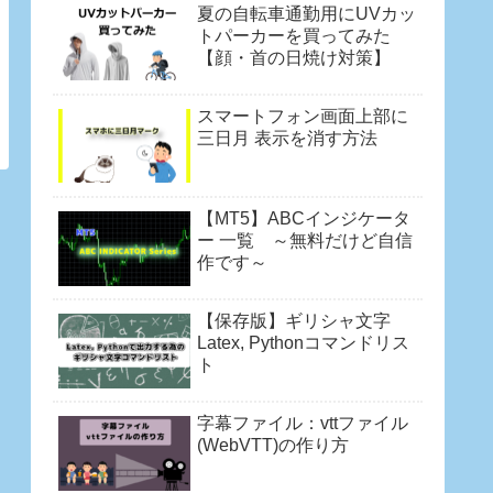
夏の自転車通勤用にUVカッ
トパーカーを買ってみた
【顔・首の日焼け対策】
スマートフォン画面上部に
三日月 表示を消す方法
【MT5】ABCインジケータ
ー 一覧 ～無料だけど自信
作です～
【保存版】ギリシャ文字
Latex, Pythonコマンドリス
ト
字幕ファイル：vttファイル
(WebVTT)の作り方