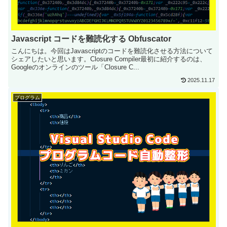
Javascript コードを難読化する Obfuscator
こんにちは。今回はJavascriptのコードを難読化させる方法について
シェアしたいと思います。Closure Compiler最初に紹介するのは、
Googleのオンラインのツール「Closure C...
2025.11.17
プログラム