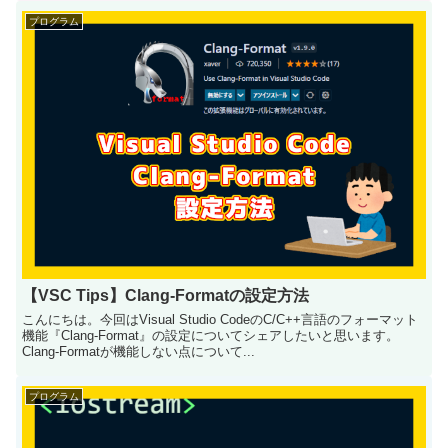
プログラム
【VSC Tips】Clang-Formatの設定方法
こんにちは。今回はVisual Studio CodeのC/C++言語のフォーマット
機能『Clang-Format』の設定についてシェアしたいと思います。
Clang-Formatが機能しない点について...
プログラム