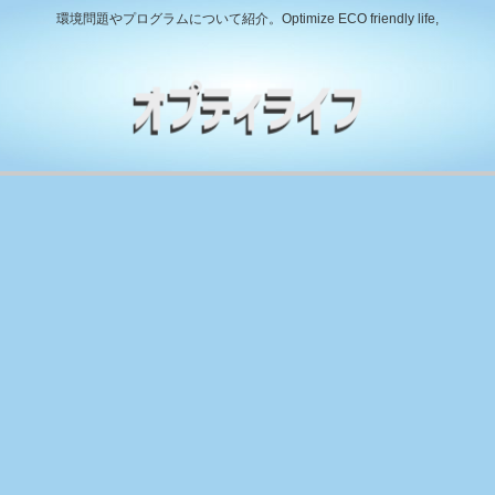
環境問題やプログラムについて紹介。Optimize ECO friendly life,