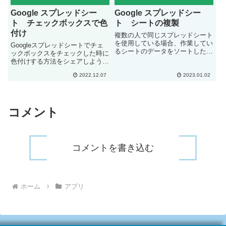
Google スプレッドシー
Google スプレッドシー
ト チェックボックスで色
ト シートの複製
付け
複数の人で同じスプレッドシート
を使用している場合、作業してい
Googleスプレッドシートでチェ
るシートのデータをソートしたり
ックボックスをチェックした時に
すると他の人の作業の邪魔になっ
色付けする方法をシェアしようと
てしまうことがあります。そんな
思います。下記の場合、C1をク
時に作業しているシートをリアル
2022.12.07
2023.01.02
リックするとA1の色が緑になり
タイムで別シートに複製していれ
ます。C2の時は、A2が緑色に変
ば、作業しているシートには影
わります。C1からC5をチェック
響...
すると、A1からA5が...
コメント
コメントを書き込む
ホーム
アプリ