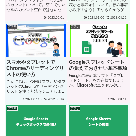
のカウントについて。空白でない
表示と非表示について。行の非表
セルのカウント空白ではないセル
示以下のように７から９からが非
のカウントには COUNTA を使用
表示になります。非表示の行を解
2023.09.01
2023.01.06
2023.08.22
します。=COUNTA(範囲)上記の
除非表示になった行の前後の行に
セルの場合はA2からD2の範囲で
三角マークが付いています。この
アプリ
アプリ
空白でないセルの数をカウントし
三角マークをクリックすると非表
ます。F2...
示が解除になります。
スマホやタブレットで
Googleスプレッドシート
Chromeのリーディングリ
の覚えておきたい基本事項
ストの使い方
Googleの表計算ソフト『スプレ
ッドシート』をご存知でしょう
こんにちは。今回はスマホやタブ
か。Microsoftのエクセルや
レットのChromeでリーディング
LibreOfficeのCalcと同じ表計算ソ
リストを使う方法をシェアしま
フトです。大きな違いと言えば、
す。モバイル端末のリーディング
ファイルはGoogleのサーバー上
2021.07.28
2022.06.16
2020.08.11
リストリーディングリストは下記
で保存され、ソフトはWebブラウ
の記事でも紹介しましたが、一時
アプリ
アプリ
ザ...
的に保存したいサイトのリストで
す。パソコンのクロームでは自...