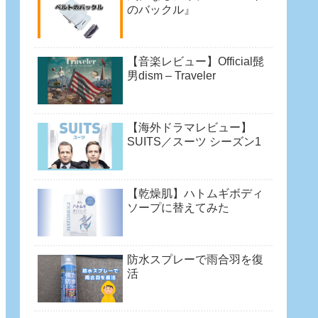
のバックル』
【音楽レビュー】Official髭
男dism – Traveler
【海外ドラマレビュー】
SUITS／スーツ シーズン1
【乾燥肌】ハトムギボディ
ソープに替えてみた
防水スプレーで雨合羽を復
活