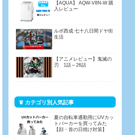
【AQUA】 AQW-V8N-W 購
入レビュー
ルポ西成 七十八日間ドヤ街
生活
【アニメレビュー】鬼滅の
刃 1話～26話
♛ カテゴリ別人気記事
夏の自転車通勤用にUVカッ
トパーカーを買ってみた
【顔・首の日焼け対策】