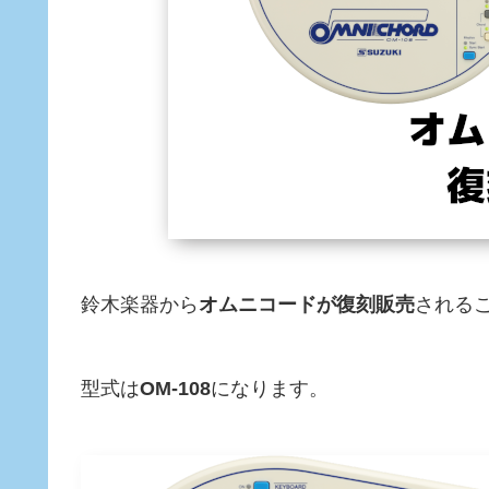
鈴木楽器から
オムニコードが復刻販売
される
型式は
OM-108
になります。