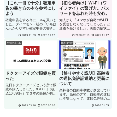
【これ一冊で十分】確定申
【初心者向け】Wi-Fi（ワ
告の書き方の本を参考にし
イファイ）の繋げ方。パス
よう
ワードを忘れた時も安心。
確定申告をする為に、本を買いま
知人から『スマホが自宅のWi-Fi
した。ダイヤモンド社の「いちば
を受信しなくなってしまった』と
んわかりやすい確定申告の書き
連絡を受けました。実際の症状と
方」です。書店に行って、2020
して、スマホのWi-Fiのパスワー
2019.11.03
2025.11.17
2020.07.13
2025.11.17
年度分のものを探すと、同じよう
ドがリセットされて、Wi-Fiに再
な本が何種類かありました。値段
接続する際にパスワードを入力し
生活と暮らし
将来の生活
も同じで、どれを選ぼうかなと思
なければなりませんでしたが、知
いましたが、表紙が解り易そう
人はパスワードが解...
な...
ドクターアイズで眼鏡を買
【解りやすく説明】高齢者
った
の運転免許証返納と更新に
ついて
先日ドクターアイズという所で眼
鏡を購入しました。9.900円（税
高齢者の自動車事故が多発してい
込10,890円）で３本の眼鏡が購入
ます。高齢の方で、自動車の運転
することで有名なメガネショップ
に不安になって、運転免許証の返
です。勤務先で格安眼鏡ショップ
納を検討されている方も多いので
Jins で購入した眼鏡をかけてい
2023.03.16
2026.06.16
2020.01.05
はないでしょうか。ということ
る人が数人居て、「格安メガネっ
で、高齢者の為の、運転免許証の
てどう？」って...
返納と更新について解りやすく説