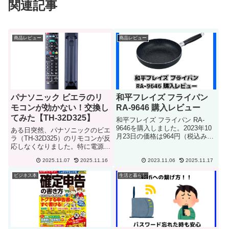
関連記事
商品レビュー
商品レビュー
パナソニック ビエラのリ
和平フレイズ フライパン
モコンが効かない！交換し
RA-9646 購入レビュー
てみた【TH-32D325】
和平フレイズ フライパン RA-
9646を購入しました。2023年10
ある日突然、パナソニックのビエ
月23日の価格は964円（税込み）
ラ（TH-32D325）のリモコンが反
でした。ティファールのフライパ
応しなくなりました。特に電源ボ
ンを使っていました。最初の内は
タンが効かない状態で、強く押す
油をひかなくてもホットケーキや
2025.11.07
2025.11.16
2023.11.06
2025.11.17
とようやくテレビがON/OFFでき
お好み焼きなど調理が出来まし
るという不便さ……。リモコンが
ビジネス本
生活と暮らし
た。しかし最近は油...
反応しない原因と対処最初は電池
切れかと思いました...