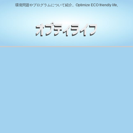
環境問題やプログラムについて紹介。Optimize ECO friendly life,