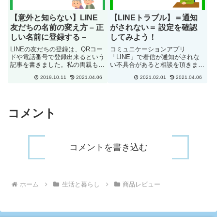
【意外と知らない】LINE
【LINEトラブル】＝通知
友だちの名前の変え方 – 正
がされない＝ 設定を確認
しい名前に登録する –
してみよう！
LINEの友だちの登録は、QRコー
コミュニケーションアプリ
ドや電話番号で登録出来るという
「LINE」で着信が通知がされな
記事を書きました。私の両親も
い不具合があると相談を頂きまし
LINEで友達を登録出来るように
た。残念ながら「LINE」は、他
2019.10.11
2021.04.06
2021.02.01
2021.04.06
なったのですが、LINEの友だち
にも様々な不具合が起こってお
のリストを見せてもらうと、友だ
り、その多くの原因は、アプリ自
ちの名前がほとんどがニックネー
体にあります。対処方法はなく、
ムで、誰が誰だかわからな...
ユーザー側はLINEに直接問い合
コメント
わ...
コメントを書き込む
ホーム
生活と暮らし
商品レビュー