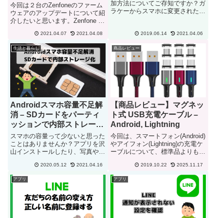
加方法についてご存知ですか？ガ
今回は２台のZenfoneのファーム
ラケーからスマホに変更された
ウェアのアップデートについて紹
方、まだまだLINEに慣れていな
介したいと思います。Zenfone 3
い方にとっては、解りにくいです
Max（ZC520TL）とZenFone
よね。スマホの連絡先に友だちの
2021.04.07
2021.04.08
2019.06.14
2021.04.06
Selfie（ZD551KL）の2台のファ
電話番号を登録しているからとい
ームウェアをアップデートしまし
生活と暮らし
商品レビュー
って、LINEの友だちには表...
た。更新したのは２０...
Androidスマホ容量不足解
【商品レビュー】マグネッ
消 – SDカードをパーティ
ト式 USB充電ケーブル –
ッションで内部ストレージ
Android, Lightning
化
スマホの容量って少ないと思った
今回は、スマートフォン(Android)
ことはありませんか？アプリを沢
やアイフォン(Lightning)の充電ケ
山インストールしたり、写真や動
ーブルについて、標準品よりも簡
画を沢山撮ったりしているといつ
単に充電できるマグネット式の
2020.05.12
2021.04.16
2019.10.22
2025.11.17
の間にか内部ストレージが一杯に
USB充電ケーブルを紹介したい
なって、不自由に感じたことがあ
と思います。マグネット式の
アプリ
アプリ
りませんか？内部ストレージが少
USB充電ケーブルの利点どうし
なくなると、アプリの更新が出
て、マグネット...
来...