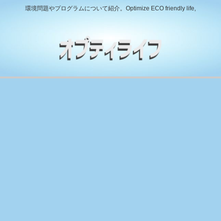
環境問題やプログラムについて紹介。Optimize ECO friendly life,