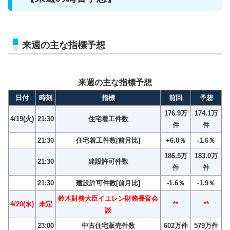
来週の主な指標予想
来週の主な指標予想
日付
時刻
指標
前回
予想
176.9万
174.1万
4/19(火)
21:30
住宅着工件数
件
件
21:30
住宅着工件数[前月比]
+6.8％
-1.6％
186.5万
183.0万
21:30
建設許可件数
件
件
21:30
建設許可件数[前月比]
-1.6％
-1.9％
鈴木財務大臣イエレン財務長官会
4/20(水)
未定
**
**
談
23:00
中古住宅販売件数
602万件
579万件