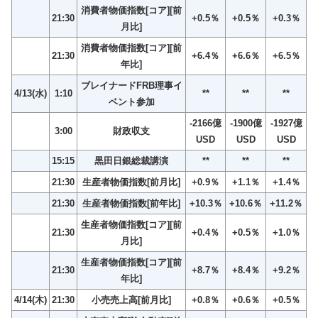
消費者物価指数[コア][前
21:30
+0.5％
+0.5％
+0.3％
月比]
消費者物価指数[コア][前
21:30
+6.4％
+6.6％
+6.5％
年比]
ブレイナードFRB理事イ
4/13(水)
1:10
**
**
**
ベント参加
-2166億
-1900億
-1927億
3:00
財政収支
USD
USD
USD
15:15
黒田日銀総裁講演
**
**
**
21:30
生産者物価指数[前月比]
+0.9％
+1.1％
+1.4％
21:30
生産者物価指数[前年比]
+10.3％
+10.6％
+11.2％
生産者物価指数[コア][前
21:30
+0.4％
+0.5％
+1.0％
月比]
生産者物価指数[コア][前
21:30
+8.7％
+8.4％
+9.2％
年比]
4/14(木)
21:30
小売売上高[前月比]
+0.8％
+0.6％
+0.5％