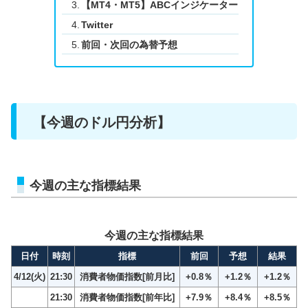
【MT4・MT5】ABCインジケーター
Twitter
前回・次回の為替予想
【今週のドル円分析】
今週の主な指標結果
今週の主な指標結果
日付
時刻
指標
前回
予想
結果
4/12(火)
21:30
消費者物価指数[前月比]
+0.8％
+1.2％
+1.2％
21:30
消費者物価指数[前年比]
+7.9％
+8.4％
+8.5％