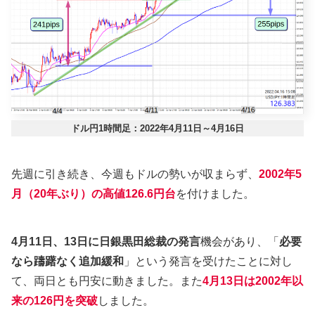
ドル円1時間足：2022年4月11日～4月16日
先週に引き続き、今週もドルの勢いが収まらず、
2002年5
月（20年ぶり）の高値126.6円台
を付けました。
4月11日、13日に日銀黒田総裁の発言
機会があり、「
必要
なら躊躇なく追加緩和
」という発言を受けたことに対し
て、両日とも円安に動きました。また
4月13日は
2002年
以
来
の
126円を突破
しました。