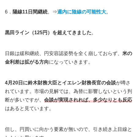
6．
陽線11日間継続
。⇒
週内に陰線の可能性大
。
黒田ライン（125円）を超えてきました
。
日銀は緩和継続、円安容認姿勢を全く崩しておらず、
米の
金利差は拡がる方向
になっていきます。
4月20日に鈴木財務大臣とイエレン財務長官の会談
が噂さ
れています。市場の見解では、為替に影響しないという判
断が多いですが、
会談が実現されれば、多少なりとも反応
はあると見ています。
但し、円買いに向かう要素が無いので、引き続き上目線と