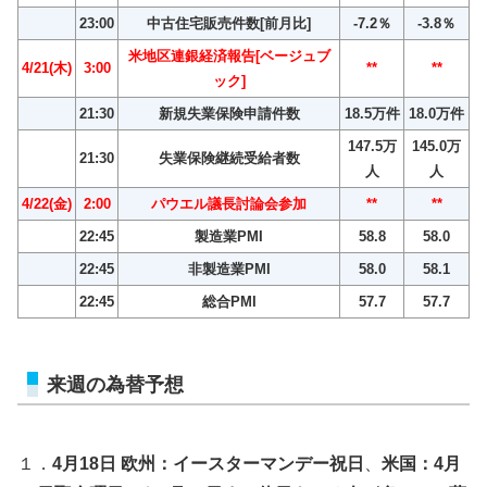
23:00
中古住宅販売件数[前月比]
-7.2％
-3.8％
米地区連銀経済報告[ベージュブ
4/21(木)
3:00
**
**
ック]
21:30
新規失業保険申請件数
18.5万件
18.0万件
147.5万
145.0万
21:30
失業保険継続受給者数
人
人
4/22(金)
2:00
パウエル議長討論会参加
**
**
22:45
製造業PMI
58.8
58.0
22:45
非製造業PMI
58.0
58.1
22:45
総合PMI
57.7
57.7
来週の為替予想
１．
4月18日 欧州：イースターマンデー祝日
、
米国：4月