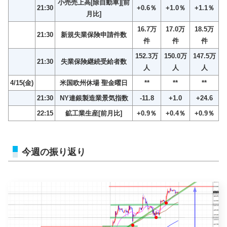
小売売上高[除自動車][前
21:30
+0.6％
+1.0％
+1.1％
月比]
16.7万
17.0万
18.5万
21:30
新規失業保険申請件数
件
件
件
152.3万
150.0万
147.5万
21:30
失業保険継続受給者数
人
人
人
4/15(金)
米国欧州休場 聖金曜日
**
**
**
21:30
NY連銀製造業景気指数
-11.8
+1.0
+24.6
22:15
鉱工業生産[前月比]
+0.9％
+0.4％
+0.9％
今週の振り返り