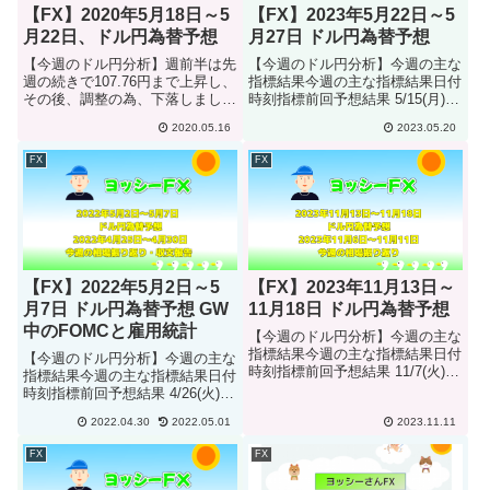
【FX】2020年5月18日～5
【FX】2023年5月22日～5
月22日、ドル円為替予想
月27日 ドル円為替予想
【今週のドル円分析】週前半は先
【今週のドル円分析】今週の主な
週の続きで107.76円まで上昇し、
指標結果今週の主な指標結果日付
その後、調整の為、下落しまし
時刻指標前回予想結果 5/15(月)
た。13日のトランプ発言①（マ
21:30 ニューヨーク連銀製造業景
2020.05.16
2023.05.20
イナス金利導入）で106.76円まで
気指数 10.8 -2.5 -31.8 5/16(火)
下落しましたが、14日のトラン
21:30 小売売上高(前月比) -0.7％
FX
FX
プ発言②（強いドル）で再び107
0....
円台に戻しましたが...
【FX】2022年5月2日～5
【FX】2023年11月13日～
月7日 ドル円為替予想 GW
11月18日 ドル円為替予想
中のFOMCと雇用統計
【今週のドル円分析】今週の主な
指標結果今週の主な指標結果日付
【今週のドル円分析】今週の主な
時刻指標前回予想結果 11/7(火)
指標結果今週の主な指標結果日付
22:30 貿易収支 -587億ドル -599
時刻指標前回予想結果 4/26(火)
億ドル -615億ドル 29:00 消費者
23:00 消費者信頼感指数 107.2
信用残高(前月比) -157.9億ドル
2022.04.30
2022.05.01
2023.11.11
108.2 107.3 23:00 新築住宅販売
100.0億ド...
件数 83.5万件 76.8万件 76.3万件
FX
FX
23...