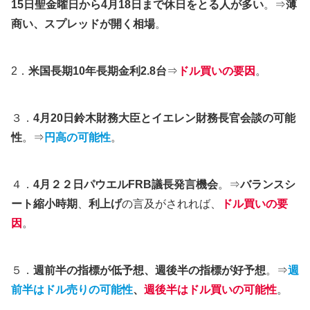
15日聖金曜日から4月18日まで休日をとる人が多い
。⇒
薄
商い、スプレッドが開く相場
。
2．
米国長期10年長期金利2.8台
⇒
ドル買いの要因
。
３．
4月20日鈴木財務大臣とイエレン財務長官会談の可能
性
。⇒
円高の可能性
。
４．
4月２２日パウエルFRB議長発言機会
。⇒
バランスシ
ート縮小時期
、
利上げ
の言及がされれば、
ドル買いの要
因
。
５．
週前半の指標が低予想、週後半の指標が好予想
。⇒
週
前半はドル売りの可能性
、
週後半はドル買いの可能性
。