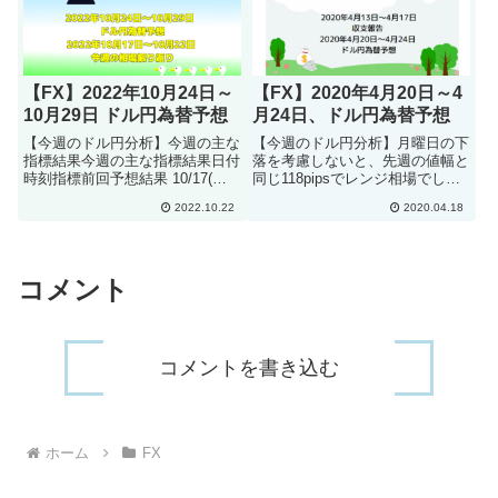
【FX】2022年10月24日～
【FX】2020年4月20日～4
10月29日 ドル円為替予想
月24日、ドル円為替予想
【今週のドル円分析】今週の主な
【今週のドル円分析】月曜日の下
指標結果今週の主な指標結果日付
落を考慮しないと、先週の値幅と
時刻指標前回予想結果 10/17(月)
同じ118pipsでレンジ相場でし
21:30 ニューヨーク連銀製造業景
た。月曜日から下落しましたが、
2022.10.22
2020.04.18
気指数 -1.5 -4.3 -9.1 10/18(火)
意識されているサポート106.9円
22:15 設備稼働率 80.1％ 80.0％
で反発し、108円台に一旦戻しま
...
した。週前半は米の感染が落ち着
いてきたことが影響し...
コメント
コメントを書き込む
ホーム
FX