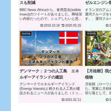
スも削減
ゼルエンジン
BBC News Africaから、食用昆虫(edible
オランダのアム
insect)のツイートがありました。興味深
運河クルーズを
い内容だったので、シェアしたいと思い
す。、運河クル
ます。昆虫を食べれる？ - 日本でもイナ
ルエンジンを積ん
2019.10.18
2020.05.15
2
ゴが食べられているツイート内の昆虫の
のディーゼルエ
動画を見ると、"うわっ"...
ッテリー駆動に
環境問題
環境問題
す。Reuters : ...
デンマーク：２つの人工島 エネ
【月桂樹】我
ルギーアイランドの建設
植物
デンマークでエネルギーアイランド
月桂樹（ローリ
(Energy Islands)と称される人工島が建
た。実家に月桂
設されるニュースがありました（トップ
切り落として、
の画像はエネルギーアイランドの画像で
した。月桂樹の
2021.02.11
2
はありません。）。REUTERS :
月から７月と言
UPDATE 2-Denmark to cre...
旬はちょっと早
所です。実家の月