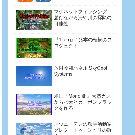
マグネットフィッシング、
遊びながら海や川の掃除の
可能性
『1t.org』1兆本の植樹のプ
ロジェクト
放射冷却パネル SkyCool
Systems
米国『Monolith』天然ガス
から水素とカーボンブラッ
クを作る
スウェーデンの環境活動家
グレタ・トゥーンベリの訴