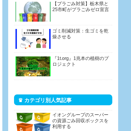
【プラごみ対策】栃木県と
25市町がプラごみゼロ宣言
ゴミ削減対策：生ゴミを乾
燥させる
『1t.org』1兆本の植樹のプ
ロジェクト
♛ カテゴリ別人気記事
イオングループのスーパー
の資源ごみ回収ボックスを
利用する