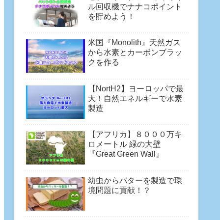
ル回収機でナナコポイント
を貯めよう！
米国『Monolith』天然ガス
から水素とカーボンブラッ
クを作る
【NortH2】ヨーロッパで最
大！自然エネルギーで水素
製造
【アフリカ】８０００万キ
ロメートル 緑の大壁
『Great Green Wall』
幼虫からバターを製造で環
境問題に貢献！？