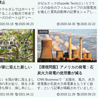
禁止
ガゼルテック(Gazelle Tech)というフラ
ンスの会社のフィルムタイプの太陽電池
ステルダムではボートで
を備えた電気自動車の記事をシェアしま
することが観光で有名で
す。electrek : Watch this wild video of a
ーズのボートはディーゼ
retractable solar E...
でいますが、2025年
020.03.18
2020.09.23
2020.04.30
2020.10.22
ンジンの禁止に向けてバ
更新されていっていま
環境問題
が家に迎えた新しい
【環境問題】アメリカの発電：石
炭火力発電の使用量が減る
エ）を我が家に迎えまし
CNN Businessで「太陽光、風力、水力
樹の木があり、枝を３本
発電量が石炭火力発電量をもうすぐ超
持ち帰り、挿し木にしま
す」という記事が掲載されていました。
適した挿し木の時期は５
CNN Business : Solar, wind and hydro
021.04.08
2021.04.11
2019.11.29
2020.09.23
われているので、４月初
power could soon surpass ...
いですが根付いて欲しい
桂樹では...