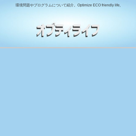
環境問題やプログラムについて紹介。Optimize ECO friendly life,