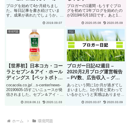
目でどうなったか
ブログを始めて4か月経ちまし
ブロガーの1週間 -もうすぐブロ
た。毎日記事を書き続けていま
グを初めて1年ブログを始めたの
す。成果が表れたでしょうか。で
が2019年5月18日です。あと1週
は早速8月のブログ運営報告をし
間で1年が経ちます。始めてから
2019.09.07
2020.05.08
2020.05.09
たいと思います。2019月8月運営
休まず毎日更新しています。あと
報告 -PV数、広告収入 訪問回数
1週間続ければ、365日続けてい
環境問題
日記
アドセンス広告収入5月266無し6
ることになります。来週、改めて
月12301317月2...
ブログを始めて1年経...
【世界初】日本コカ・コー
ブロガー日記42週目 –
ラとセブン＆アイ・ホール
2020月2月ブログ運営報告
ディングス【ペットボトル
– PV数、広告収入 – グー
完全循環】
グルから振り込み！！
cocacola.co.jp/…s-center/news-
あっという間に1か月が過ぎてし
20190605-15すごいニュースが発
まいました。1か月前と変わって
信されました。セブン＆アイ・ホ
いるかというと実感はありません
ールディングスグループの店頭で
が、数字としては色々と変化があ
2019.06.11
2020.11.03
2020.03.07
2020.03.09
回収されるペットボトルをリサイ
ります。では先月のPV数、広告
クルして、再びペットボトルして
収入を発表します。2020月2月運
使用する完全循環型ペ...
営報告 -PV数、広告収入 訪問回
数アドセンス広告収入5...
ホーム
環境問題