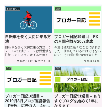
生活と暮らし
日記
自転車を長く大切に乗る方
ブロガー日記19週目 – FX
法
の月間利益が20万達成
自転車を長く大切に乗る方法。チ
今週は猛烈に色々なことに疲れま
ェーンの注油チェーンは潤滑油を
した。仕事しているわけではない
注油しましょう。オイルが無くな
ので、その頃に比べれば大したこ
ってしまうとチェーンが錆びてし
とないかもしれませんが、うまく
2023.11.22
2025.11.17
2019.09.28
まうと同時に、チェーンのホイー
行かない時はうまくいかないです
ルも錆びてしまいます。チェーン
ね。今週、最悪だったのは車に傷
日記
日記
とホイールが錆びたまま使用して
つけてしまいました。車の駐車が
いると、摩耗も激しくなり、漕
もともと苦手です。自分の駐車
ぐ...
場...
ブロガー日記16週目 –
ブロガー日記51週目 – もう
2019月8月ブログ運営報告
すぐブログを始めて1年に
– PV数、広告収入 – 4か月
なります