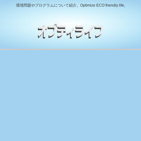
環境問題やプログラムについて紹介。Optimize ECO friendly life,