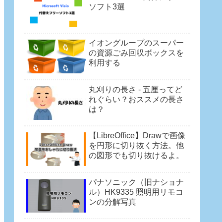
ソフト3選
イオングループのスーパー
の資源ごみ回収ボックスを
利用する
丸刈りの長さ - 五厘ってど
れぐらい？おススメの長さ
は？
【LibreOffice】Drawで画像
を円形に切り抜く方法。他
の図形でも切り抜けるよ。
パナソニック（旧ナショナ
ル）HK9335 照明用リモコ
ンの分解写真