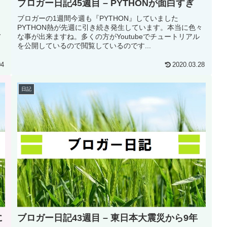
ブロガー日記45週目 – PYTHONが面白すぎ
ブロガーの1週間今週も『PYTHON』していました
PYTHON熱が先週に引き続き発生しています。本当に色々
ス
な事が出来ますね。多くの方がYoutubeでチュートリアル
を公開しているので閲覧しているのです...
04
2020.03.28
日記
に
ブロガー日記43週目 – 東日本大震災から9年