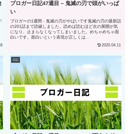
物
ブロガー日記47週目 – 鬼滅の刃で頭がいっぱ
い
が
ブロガーの1週間 - 鬼滅の刃がやばいです鬼滅の刃の最新話
し
の201話まで読破しました。読めば読むほど次の展開が気
になり、止まらなくなってしまいました。めちゃめちゃ面
白いです。面白いという表現が正しくは...
18
2020.04.11
日記