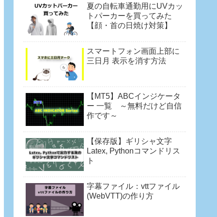
夏の自転車通勤用にUVカッ
トパーカーを買ってみた
【顔・首の日焼け対策】
スマートフォン画面上部に
三日月 表示を消す方法
【MT5】ABCインジケータ
ー 一覧 ～無料だけど自信
作です～
【保存版】ギリシャ文字
Latex, Pythonコマンドリス
ト
字幕ファイル：vttファイル
(WebVTT)の作り方