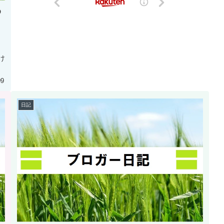
め
け
09
日記