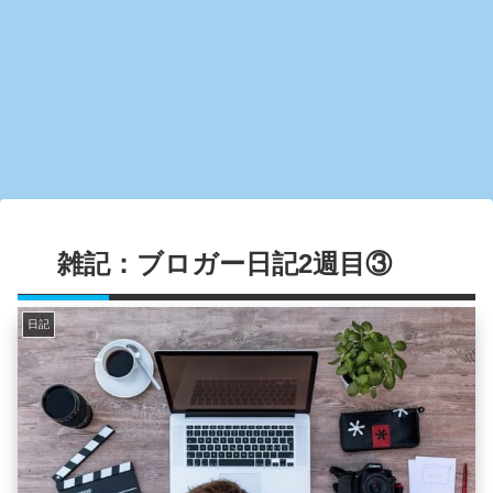
雑記：ブロガー日記2週目③
日記