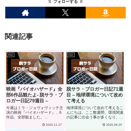
フォローする
関連記事
日記
日記
映画『バイオハザード』全
脱サラ・ブロガー日記71週
部6作品観たよ- 脱サラ・ブ
目 – 地球環境について改め
ロガー日記79週目 –
て考える
今週はミラ・ジョヴォヴィッチ主
地球環境について改めて考えるこ
演の映画『バイオハザード』、6
んにちは。ここ数週間、環境関連
作品、全部観ました。
の記事に出会う事が多くなり、そ
(function(b,c,f,g,a,d,e)
れに伴って、自分も今まで以上に
2020.11.27
2020.09.25
{b.MoshimoAffiliateObject=a;b=b|
発信していこうと思う様になりま