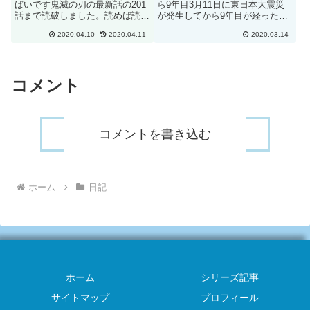
ばいです鬼滅の刃の最新話の201
ら9年目3月11日に東日本大震災
話まで読破しました。読めば読む
が発生してから9年目が経った。
ほど次の展開が気になり、止まら
最近は新型肺炎関連の報道ばかり
2020.04.10
2020.04.11
2020.03.14
なくなってしまいました。めちゃ
ですが、日本人である私たちは3
めちゃ面白いです。面白いという
月11日を忘れてはいけません。
表現が正しくは無いのですが、ワ
ブログにも書きましたが、震災で
クワク、ゾクゾクする漫画...
学んだことが沢山あります。同...
コメント
コメントを書き込む
ホーム
日記
ホーム
シリーズ記事
サイトマップ
プロフィール