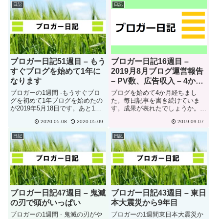
|function(){arguments.cu...
した。このブログを始めた本来の
日記
日記
目的は、環境問題について、多く
の人々に知ってもらう為なの
で、...
ブロガー日記51週目 – もう
ブロガー日記16週目 –
すぐブログを始めて1年に
2019月8月ブログ運営報告
なります
– PV数、広告収入 – 4か月
目でどうなったか
ブロガーの1週間 -もうすぐブロ
ブログを始めて4か月経ちまし
グを初めて1年ブログを始めたの
た。毎日記事を書き続けていま
が2019年5月18日です。あと1週
す。成果が表れたでしょうか。で
間で1年が経ちます。始めてから
は早速8月のブログ運営報告をし
2020.05.08
2020.05.09
2019.09.07
休まず毎日更新しています。あと
たいと思います。2019月8月運営
1週間続ければ、365日続けてい
報告 -PV数、広告収入 訪問回数
日記
日記
ることになります。来週、改めて
アドセンス広告収入5月266無し6
ブログを始めて1年経...
月12301317月2...
ブロガー日記47週目 – 鬼滅
ブロガー日記43週目 – 東日
の刃で頭がいっぱい
本大震災から9年目
ブロガーの1週間 - 鬼滅の刃がや
ブロガーの1週間東日本大震災か